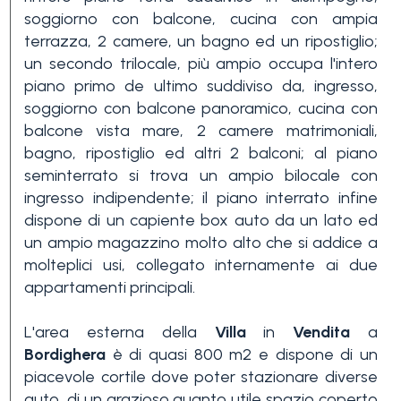
soggiorno con balcone, cucina con ampia
3+
terrazza, 2 camere, un bagno ed un ripostiglio;
un secondo trilocale, più ampio occupa l'intero
piano primo de ultimo suddiviso da, ingresso,
Altre
soggiorno con balcone panoramico, cucina con
opzioni
balcone vista mare, 2 camere matrimoniali,
-
bagno, ripostiglio ed altri 2 balconi; al piano
multiscelta
seminterrato si trova un ampio bilocale con
ingresso indipendente; il piano interrato infine
dispone di un capiente box auto da un lato ed
Giardino
un ampio magazzino molto alto che si addice a
molteplici usi, collegato internamente ai due
Balcone/Terrazzo
appartamenti principali.
L'area esterna della
Villa
in
Vendita
a
Ascensore
Bordighera
è di quasi 800 m2 e dispone di un
piacevole cortile dove poter stazionare diverse
auto, di un grazioso quanto utile spazio coperto