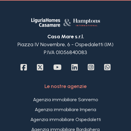
superiore è collegato da una comoda scala
interna ed è suddiviso in, disimpegno, due ampie
camere matrimoniali con balcone, terza camera
con vista collina ed un bagno finestrato con
vasca; la stessa scala conduce al piano
Casa Mare s.r.l.
seminterrato dove trova spazio un ampio
Piazza IV Novembre, 6 - Ospedaletti (IM)
soggiorno con angolo cottura ed ingresso
P.IVA 01056840083
indipendente dal giardino, disimpegno, ripostiglio e
bagno.
Il cortile di circa 300 m2 circonda la Villa in vendita
a Bordighera dove è facile parcheggiare due auto
su cui troviamo anche un bel garage fuori terra
Le nostre agenzie
per una terza macchina, attualmente adibito a
deposito.
Agenzia immobiliare Sanremo
Agenzia immobiliare Imperia
Agenzia immobiliare Ospedaletti
Agenzia immobiliare Bordighera