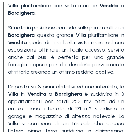
Villa
plurifamiliare con vista mare in
Vendita
a
Bordighera
.
Situata in posizione comoda sulla prima collina di
Bordighera
questa grande
Villa
plurifamiliare in
Vendita
gode di una bella vista mare ed una
esposizione ottimale, un facile accesso, servito
Camere
anche dal bus, è perfetta per una grande
minime
famiglia oppure per chi desidera parzialmente
affittarla creando un ottimo reddito locativo.
Qualsiasi
Disposta su 3 piani abitativi ed uno interrato, la
Villa
in
Vendita
a
Bordighera
è suddivisa in 3
1
appartamenti per totali 252 m2 oltre ad un
ampio piano interrato di 171 m2 suddiviso in
garage e magazzino di altezza notevole. La
2
Villa
si compone di: un trilocale che occupa
l'intero piano terra suddiviso in disimpegno,