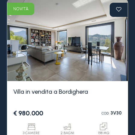
NOVITÀ
Villa in vendita a Bordighera
€ 980.000
3V30
COD.
3 CAMERE
2 BAGNI
198 MQ