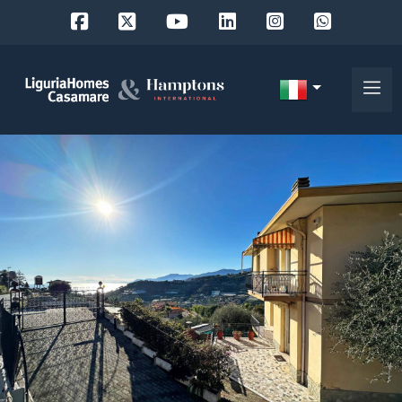
Codice
IT
Scegli
EN
dove
FR
cercare
DE
RU
Provincia
Chi
siamo
Comune
I
nostri