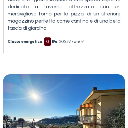
Piscina
dedicato a taverna attrezzato con un
meraviglioso forno per la pizza, di un ulteriore
magazzino perfetto come cantina e di una bella
Vista mare
fascia di giardino.
Classe energetica
:
G
IPe
: 206.59 kwh/㎡