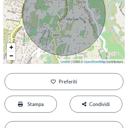
+
−
Leaflet
| OSM ©
OpenStreetMap
contributors
#
Preferiti
#
#
Stampa
Condividi