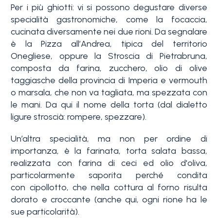
Per i più ghiotti: vi si possono degustare diverse
specialità gastronomiche, come la focaccia,
cucinata diversamente nei due rioni. Da segnalare
è la Pizza all’Andrea, tipica del territorio
Onegliese, oppure la Stroscia di Pietrabruna,
composta da farina, zucchero, olio di olive
taggiasche della provincia di Imperia e vermouth
Camere
o marsala, che non va tagliata, ma spezzata con
minime
le mani. Da qui il nome della torta (dal dialetto
ligure stroscià: rompere, spezzare).
Qualsiasi
Un’altra specialità, ma non per ordine di
importanza, è la farinata, torta salata bassa,
realizzata con farina di ceci ed olio d'oliva,
1
particolarmente saporita perché condita
con cipollotto, che nella cottura al forno risulta
2
dorato e croccante (anche qui, ogni rione ha le
sue particolarità).