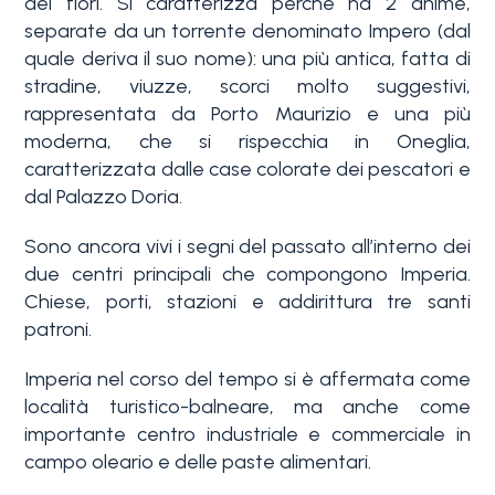
dei fiori. Si caratterizza perché ha 2 anime,
servizi
separate da un torrente denominato Impero (dal
quale deriva il suo nome): una più antica, fatta di
La
stradine, viuzze, scorci molto suggestivi,
Tipologia
Liguria
rappresentata da Porto Maurizio e una più
-
moderna, che si rispecchia in Oneglia,
multiscelta
caratterizzata dalle case colorate dei pescatori e
Ricerca
case
dal Palazzo Doria.
Qualsiasi
Sono ancora vivi i segni del passato all’interno dei
Blog
due centri principali che compongono Imperia.
Residenziali
Chiese, porti, stazioni e addirittura tre santi
Contatti
patroni.
Terreni
Imperia nel corso del tempo si è affermata come
Preferiti
località turistico-balneare, ma anche come
(
0
)
importante centro industriale e commerciale in
Prezzo
campo oleario e delle paste alimentari.