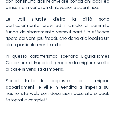
con continuità dati relativi alle condizioni locali ed
Piscina
è inserito in varie reti di rilevazione scientifica.
Le valli situate dietro la città sono
Vista mare
particolarmente brevi ed il crinale di sommità
funga da sbarramento verso il nord. Un efficace
riparo dai venti più freddi, che dona alla località un
clima particolarmente mite.
In questo caratteristico scenario LiguriaHomes
Casamare di Imperia ti propone la migliore scelta
di
case in vendita a Imperia
.
Scopri tutte le proposte per i migliori
appartamenti
e
ville in vendita a Imperia
sul
nostro sito web con descrizioni accurate e book
fotografici completi!