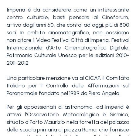
3+
Imperia è da considerare come un interessante
centro culturale, basti pensare al Cineforum,
attivo dagli anni 60, che conta, ad oggi, più di 800
Altre
soci. In ambito cinematografico, non possiamo
opzioni
non citare il Video Festival Città di Imperia, Festival
Internazionale d'Arte Cinematografica Digitale.
-
Patrimonio Culturale Unesco per le edizioni 2010-
multiscelta
2011-2012.
Giardino
Una particolare menzione va al CICAP, il Comitato
Italiano per il Controllo delle Affermazioni sul
Paranormale fondato nel 1989 da Piero Angela.
Balcone/Terrazzo
Per gli appassionati di astronomia, ad Imperia è
attivo l'Osservatorio Meteorologico e Sismico,
Ascensore
situato a Porto Maurizio nella torretta del palazzo
della scuola primaria di piazza Roma, che fornisce