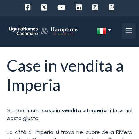
Codice
IT
Scegli
EN
Case in vendita a
dove
FR
cercare
DE
Imperia
RU
Provincia
Chi
Se cerchi una
casa in vendita a Imperia
ti trovi nel
siamo
Comune
posto giusto.
I
La città di Imperia si trova nel cuore della Riviera
nostri