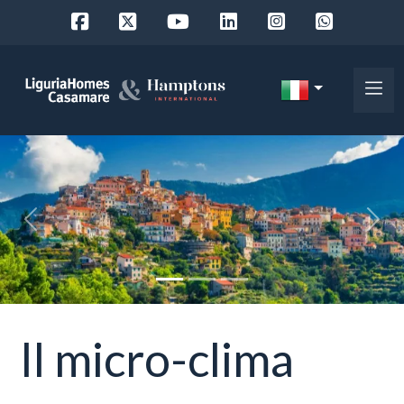
Codice
IT
Scegli
EN
dove
FR
cercare
DE
«
»
RU
Provincia
Chi
siamo
Comune
Il micro-clima
I
nostri