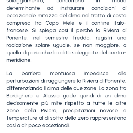
soleggiamento, concorrono in modo
determinante ad instaurare condizioni di
3+
eccezionale mitezza del clima nel tratto di costa
compreso tra Capo Mele e il confine italo-
francese. Si spiega così il perché la Riviera di
Altre
Ponente, nel semestre freddo, registri una
opzioni
radiazione solare uguale, se non maggiore, a
-
quella di parecchie località soleggiate del centro-
multiscelta
meridione.
La barriera montuosa impedisce alle
Giardino
perturbazioni di raggiungere la Riviera di Ponente,
differenziando il clima delle due zone. La zona tra
Balcone/Terrazzo
Bordighera e Alassio gode quindi di un clima
decisamente più mite rispetto a tutte le altre
zone della Riviera, precipitazioni nevose e
Ascensore
temperature al di sotto dello zero rappresentano
casi a dir poco eccezionali.