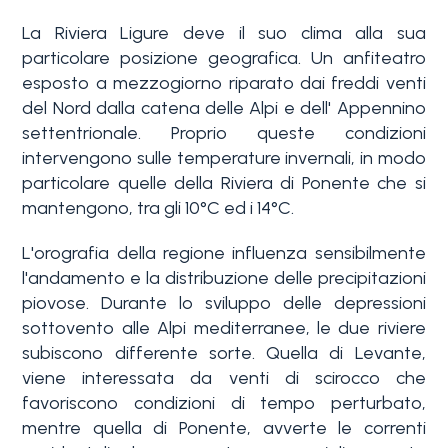
servizi
La Riviera Ligure deve il suo clima alla sua
particolare posizione geografica. Un anfiteatro
La
Tipologia
esposto a mezzogiorno riparato dai freddi venti
Liguria
del Nord dalla catena delle Alpi e dell' Appennino
-
settentrionale. Proprio queste condizioni
multiscelta
Ricerca
intervengono sulle temperature invernali, in modo
case
particolare quelle della Riviera di Ponente che si
Qualsiasi
mantengono, tra gli 10°C ed i 14°C.
Blog
L'orografia della regione influenza sensibilmente
Residenziali
l'andamento e la distribuzione delle precipitazioni
Contatti
piovose. Durante lo sviluppo delle depressioni
sottovento alle Alpi mediterranee, le due riviere
Terreni
Preferiti
subiscono differente sorte. Quella di Levante,
(
0
)
viene interessata da venti di scirocco che
favoriscono condizioni di tempo perturbato,
Prezzo
mentre quella di Ponente, avverte le correnti