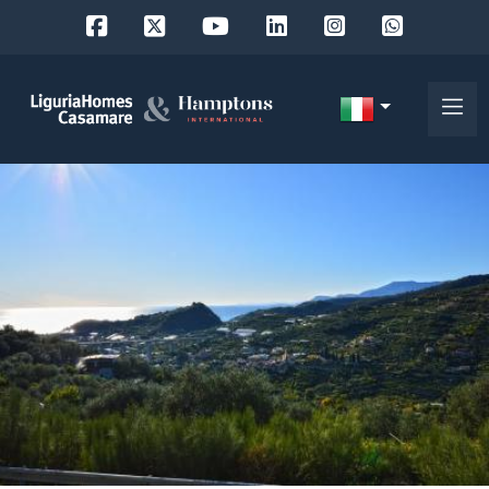
Codice
IT
Scegli
EN
dove
FR
cercare
DE
RU
Provincia
Chi
siamo
Comune
I
nostri