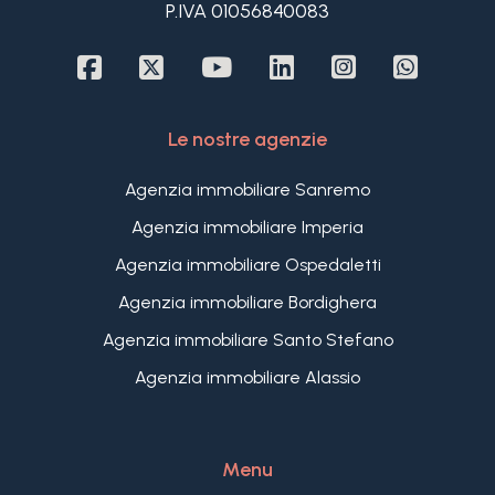
P.IVA 01056840083
indipendente dal giardino, disimpegno, ripostiglio e
bagno.
Il cortile di circa 300 m2 circonda la Villa in vendita
a Bordighera dove è facile parcheggiare due auto
su cui troviamo anche un bel garage fuori terra
Le nostre agenzie
per una terza macchina, attualmente adibito a
deposito.
Agenzia immobiliare Sanremo
Agenzia immobiliare Imperia
Agenzia immobiliare Ospedaletti
Agenzia immobiliare Bordighera
Agenzia immobiliare Santo Stefano
Agenzia immobiliare Alassio
Menu