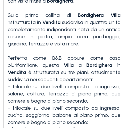
con vista mare a
Bordighera
.
Sulla prima collina di
Bordighera
Villa
ristrutturata in
Vendita
suddivisa in quattro unità
completamente indipendenti nata da un antico
casone in pietra, ampia area parcheggio,
giardino, terrazze e vista mare.
Camere
Perfetta come B&B oppure come casa
minime
plurifamiliare, questa
Villa
a
Bordighera
in
Vendita
è strutturata su tre piani, attualmente
Qualsiasi
suddivisa nei seguenti appartamenti:
- trilocale su due livelli composto da ingresso,
salone, cottura, terrazzo al piano primo, due
1
camere e bagno al piano secondo;
- trilocale su due livelli composto da ingresso,
cucina, soggiorno, balcone al piano primo, due
2
camere e bagno al piano secondo;