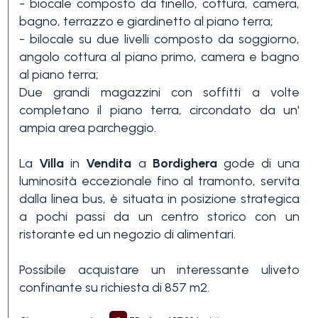
- biocale composto da tinello, cottura, camera,
bagno, terrazzo e giardinetto al piano terra;
3+
- bilocale su due livelli composto da soggiorno,
angolo cottura al piano primo, camera e bagno
Altre
al piano terra;
Due grandi magazzini con soffitti a volte
opzioni
completano il piano terra, circondato da un'
-
ampia area parcheggio.
multiscelta
La
Villa
in
Vendita
a
Bordighera
gode di una
Giardino
luminosità eccezionale fino al tramonto, servita
dalla linea bus, è situata in posizione strategica
a pochi passi da un centro storico con un
Balcone/Terrazzo
ristorante ed un negozio di alimentari.
Possibile acquistare un interessante uliveto
Ascensore
confinante su richiesta di 857 m2.