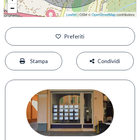
−
Leaflet
| OSM ©
OpenStreetMap
contributors
#
Preferiti
#
#
Stampa
Condividi