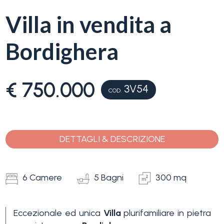
servizi
Villa in vendita a
La
Tipologia
Bordighera
Liguria
-
multiscelta
Ricerca
€ 750.000
3V54
case
COD.
Qualsiasi
Blog
Residenziali
DETTAGLI & DESCRIZIONE
Contatti
Terreni
Preferiti
6 Camere
5 Bagni
300 mq
(
0
)
Prezzo
Eccezionale ed unica
Villa
plurifamiliare in pietra