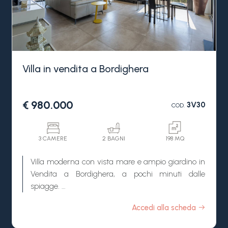
Villa in vendita a Bordighera
€ 980.000
3V30
COD.
3 CAMERE
2 BAGNI
198 MQ
Villa moderna con vista mare e ampio giardino in
Vendita a Bordighera, a pochi minuti dalle
spiagge.
In una tranquilla e riservata zona collinare di
Accedi alla scheda
Bordighera, immersa nel verde mediterraneo e
caratterizzata da privacy e vista panoramica,