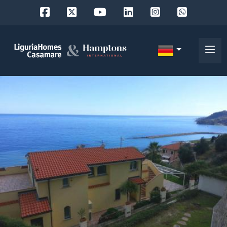
Objekt
ID
IT
EN
Wo
FR
suchen
DE
Sie?
RU
Provinz
Über
uns
Ort
Unsere
Dienstleistungen