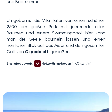
und Badezimmer.
3+
Umgeben ist die Villa Italien von einem schönen
2500 qm großen Park mit jahrhundertalten
Andere
Bäumen und einem Swimmingpool; hier kann
man die Seele baumeln lassen und einen
Optionen
herrlichen Blick auf das Meer und den gesamten
-
Golf von
Ospedaletti
genießen.
Mehrfachauswahl
Energieausweis
:
G
Heizwärmebedarf
: 160 kwh/㎡
Garten
Balkon / Terrasse
Aufzug