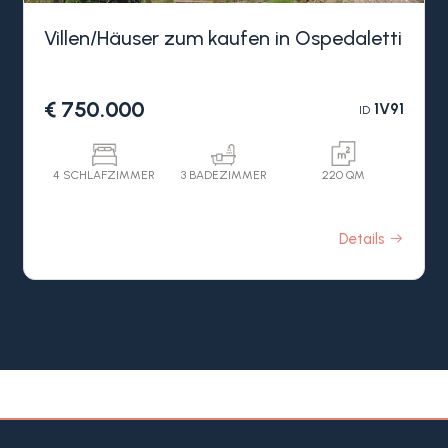
Pool und Meerblick in Ligurien suchen – in ruhiger
Villen/Häuser zum kaufen in Ospedaletti
und privater Lage und dennoch nur wenige
Minuten vom Zentrum von Ospedaletti und dem
Meer entfernt.
€ 750.000
1V91
ID
4 SCHLAFZIMMER
3 BADEZIMMER
220 QM
Details