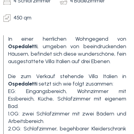
4 Schlafzimmer
4 Badezimmer
450 qm
In einer herrlichen Wohngegend von
Ospedaletti
, umgeben von beeindruckenden
Häusern, befindet sich diese wunderschöne, fein
ausgestattete Villa Italien auf drei Ebenen.
Schlafzimmer
min.
Die zum Verkauf stehende Villa Italien in
Ospedaletti
setzt sich wie folgt zusammen:
Alle
EG: Eingangsbereich, Wohnzimmer mit
Essbereich, Küche, Schlafzimmer mit eigenem
Bad.
1
1.OG: zwei Schlafzimmer mit zwei Bädern und
Arbeitsbereich.
2.OG: Schlafzimmer, begehbarer Kleiderschrank
2