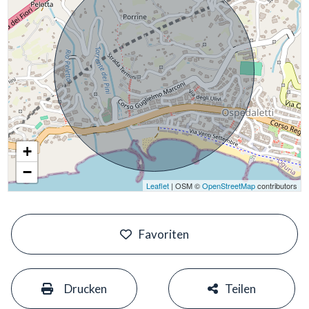
+
−
Leaflet
| OSM ©
OpenStreetMap
contributors
#
Favoriten
#
#
Drucken
Teilen