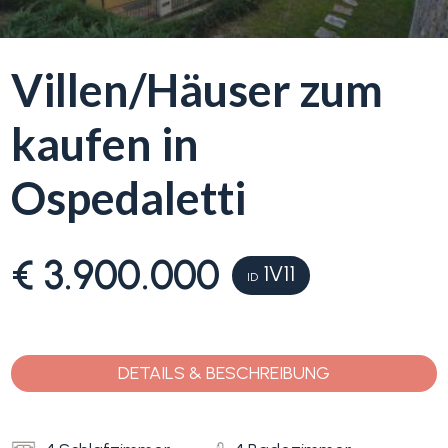
Blumenriviera
Villen/Häuser zum
Objektsuche
Immobilientyp
kaufen in
-
Blog
Mehrfachauswahl
Ospedaletti
Kontakt
Alle
€ 3.900.000
1V11
Favoriten
ID
Wohnimmobilien
(
0
)
Grundstücke
DETAILS & BESCHREIBUNG
Preis