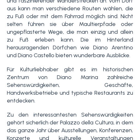
und faszinierender Wanderstrecken an: vom Dorf
aus kann man verschiedene Routen wählen, die
zu Fuß oder mit dem Fahrrad möglich sind. Nicht
3+
selten führen sie über Maultierpfade oder
ungepflasterte Wege, die man einzig und allein
zu Fuß erleben kann. Die im Hinterland
Andere
herausragenden Dörfchen wie Diano Arentino
Optionen
und Diano Castello bieten wunderbare Ausblicke.
-
Mehrfachauswahl
Für Kulturliebhaber gibt es im historischen
Zentrum von Diano Marina zahlreiche
Sehenswürdigkeiten, Geschäfte,
Garten
Handwerksbetriebe und typische Restaurants zu
entdecken.
Balkon / Terrasse
Zu den interessantesten Sehenswürdigkeiten
gehört sicherlich der Palazzo della Cultura, in dem
Aufzug
das ganze Jahr über Ausstellungen, Konferenzen,
Konzerte und kulturelle Veranstaltungen