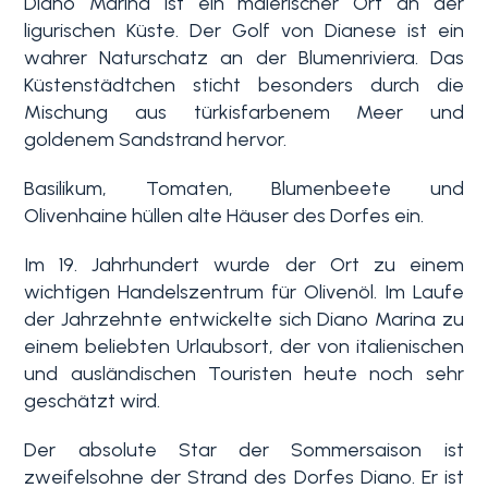
Diano Marina ist ein malerischer Ort an der
ligurischen Küste. Der Golf von Dianese ist ein
Blumenriviera
wahrer Naturschatz an der Blumenriviera. Das
Küstenstädtchen sticht besonders durch die
Mischung aus türkisfarbenem Meer und
Objektsuche
Immobilientyp
goldenem Sandstrand hervor.
-
Blog
Mehrfachauswahl
Basilikum, Tomaten, Blumenbeete und
Olivenhaine hüllen alte Häuser des Dorfes ein.
Kontakt
Alle
Im 19. Jahrhundert wurde der Ort zu einem
wichtigen Handelszentrum für Olivenöl. Im Laufe
Favoriten
der Jahrzehnte entwickelte sich Diano Marina zu
Wohnimmobilien
(
0
)
einem beliebten Urlaubsort, der von italienischen
und ausländischen Touristen heute noch sehr
Grundstücke
geschätzt wird.
Der absolute Star der Sommersaison ist
zweifelsohne der Strand des Dorfes Diano. Er ist
Preis