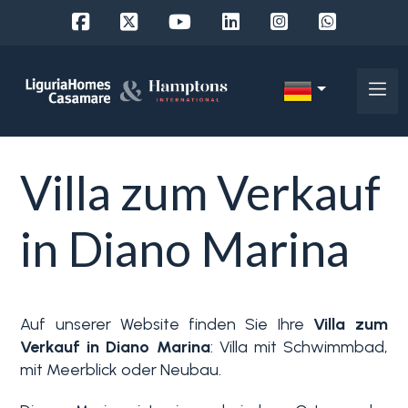
Objekt
ID
IT
EN
Villa zum Verkauf
Wo
FR
suchen
DE
in Diano Marina
Sie?
RU
Provinz
Über
Auf unserer Website finden Sie Ihre
Villa zum
uns
Verkauf in Diano Marina
: Villa mit Schwimmbad,
Ort
mit Meerblick oder Neubau.
Unsere
Dienstleistungen