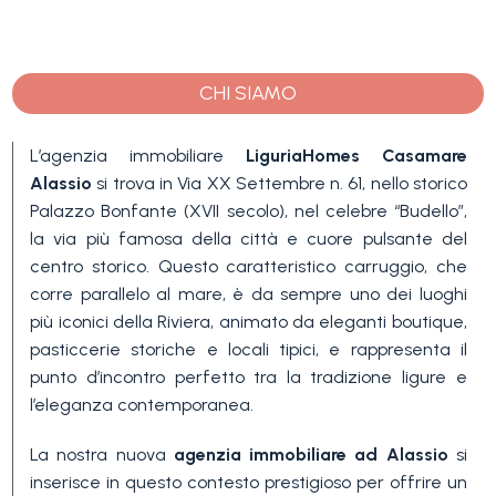
CHI SIAMO
L’agenzia immobiliare
LiguriaHomes Casamare
Alassio
si trova in Via XX Settembre n. 61, nello storico
Camere
Palazzo Bonfante (XVII secolo), nel celebre “Budello”,
minime
la via più famosa della città e cuore pulsante del
centro storico. Questo caratteristico carruggio, che
corre parallelo al mare, è da sempre uno dei luoghi
Qualsiasi
più iconici della Riviera, animato da eleganti boutique,
pasticcerie storiche e locali tipici, e rappresenta il
1
punto d’incontro perfetto tra la tradizione ligure e
l’eleganza contemporanea.
2
La nostra nuova
agenzia immobiliare ad Alassio
si
inserisce in questo contesto prestigioso per offrire un