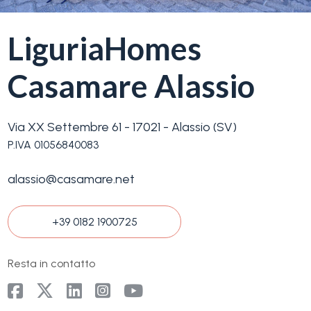
servizi
LiguriaHomes
La
Tipologia
Liguria
-
Casamare Alassio
multiscelta
Ricerca
case
Via XX Settembre 61 - 17021 - Alassio (SV)
Qualsiasi
P.IVA 01056840083
Blog
alassio@casamare.net
Residenziali
Contatti
+39 0182 1900725
Terreni
Preferiti
(
0
)
Resta in contatto
Prezzo