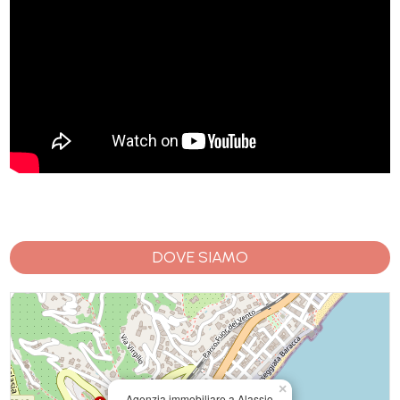
DOVE SIAMO
×
Agenzia immobiliare a Alassio