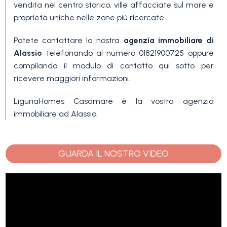
Piscina
vendita nel centro storico, ville affacciate sul mare e
proprietà uniche nelle zone più ricercate.
Vista mare
Potete contattare la nostra
agenzia immobiliare di
Alassio
telefonando al numero 01821900725 oppure
compilando il modulo di contatto qui sotto per
ricevere maggiori informazioni.
LiguriaHomes Casamare è la vostra agenzia
immobiliare ad Alassio.
GUARDA IL NOSTRO VIDEO