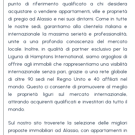
punto di riferimento qualificato a chi desidera
3+
acquistare o vendere appartamenti, ville e proprietà
di pregio ad Alassio e nei suoi dintorni. Come in tutte
le nostre sedi, garantiamo alla clientela italiana e
Altre
internazionale la massima serietà e professionalità,
opzioni
unite a una profonda conoscenza del mercato
-
locale. Inoltre, in qualità di partner esclusivo per la
multiscelta
Liguria di Hamptons International, siamo orgogliosi di
offrire agli immobili che rappresentiamo una visibilità
internazionale senza pari, grazie a una rete globale
Giardino
di oltre 90 sedi nel Regno Unito e 40 affiliati nel
mondo. Questo ci consente di promuovere al meglio
le proprietà liguri sul mercato internazionale,
Balcone/Terrazzo
attirando acquirenti qualificati e investitori da tutto il
mondo.
Ascensore
Sul nostro sito troverete la selezione delle migliori
proposte immobiliari ad Alassio, con appartamenti in