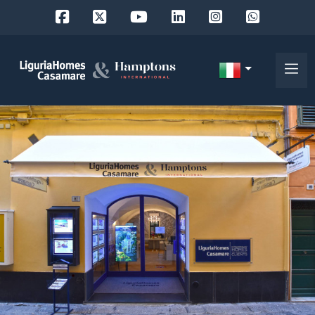
Codice
IT
Scegli
EN
dove
FR
cercare
DE
RU
Provincia
Chi
siamo
Comune
I
nostri