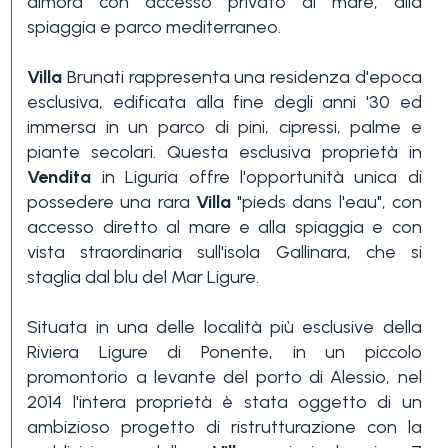
dimora con accesso privato al mare, alla
spiaggia e parco mediterraneo.
Villa
Brunati rappresenta una residenza d'epoca
esclusiva, edificata alla fine degli anni '30 ed
immersa in un parco di pini, cipressi, palme e
piante secolari. Questa esclusiva proprietà in
Vendita
in Liguria offre l'opportunità unica di
Camere
possedere una rara
Villa
"pieds dans l'eau", con
minime
accesso diretto al mare e alla spiaggia e con
vista straordinaria sull'isola Gallinara, che si
Qualsiasi
staglia dal blu del Mar Ligure.
Situata in una delle località più esclusive della
1
Riviera Ligure di Ponente, in un piccolo
promontorio a levante del porto di Alessio, nel
2014 l'intera proprietà è stata oggetto di un
2
ambizioso progetto di ristrutturazione con la