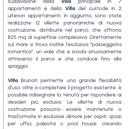
suddivisione della
Villa
principale in 7
appartamenti e della
Villa
del custode in 2
3+
ulteriori appartamenti. In aggiunta, sono state
realizzate 12 villette panoramiche di nuova
costruzione, distribuite nel parco, che offrono
Altre
825 mq di superficie complessiva. Direttamente
opzioni
sul mare si trova inoltre l'esclusiva "passeggiata
-
romantica", un viale che si snoda sinuosamente
multiscelta
attraverso il parco e che conduce fino alla
spiaggia.
Giardino
Villa
Brunati permette una grande flessibilità
d'uso: oltre a completare il progetto esistente, è
Balcone/Terrazzo
possibile ridisegnare la tenuta per rispondere ai
desideri più esclusivi. Le villette di nuova
costruzione possono essere mantenute o
Ascensore
trasformate in esclusive dimore per ospiti, spazi
per uffici, palestra o pool house, creando