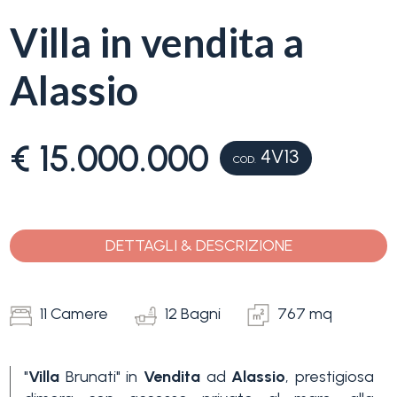
servizi
Villa in vendita a
La
Tipologia
Alassio
Liguria
-
multiscelta
Ricerca
€ 15.000.000
4V13
case
COD.
Qualsiasi
Blog
Residenziali
DETTAGLI & DESCRIZIONE
Contatti
Terreni
Preferiti
11 Camere
12 Bagni
767 mq
(
0
)
Prezzo
"
Villa
Brunati" in
Vendita
ad
Alassio
, prestigiosa