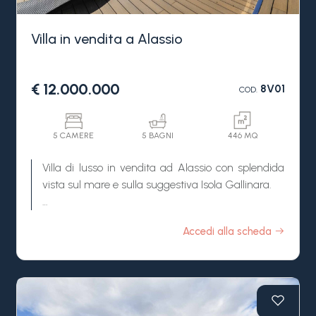
Villa in vendita a Alassio
€ 12.000.000
8V01
COD.
5 CAMERE
5 BAGNI
446 MQ
Villa di lusso in vendita ad Alassio con splendida
vista sul mare e sulla suggestiva Isola Gallinara.
Villa Utopia, in vendita ad Alassio, è una residenza
Accedi alla scheda
esclusiva in posizione unica, realizzata con
materiali ecosostenibili di altissima qualità e
caratterizzata da un design moderno, essenziale
ed elegante. Gli ambienti raffinati di questa villa in
vendita, collegati tra loro da un comodo ascensore