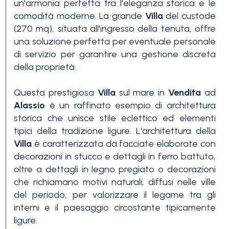
un'armonia perfetta tra l'eleganza storica e le
Piscina
comodità moderne. La grande
Villa
del custode
(270 mq), situata all'ingresso della tenuta, offre
Vista mare
una soluzione perfetta per eventuale personale
di servizio per garantire una gestione discreta
della proprietà.
Questa prestigiosa
Villa
sul mare in
Vendita
ad
Alassio
è un raffinato esempio di architettura
storica che unisce stile eclettico ed elementi
tipici della tradizione ligure. L'architettura della
Villa
è caratterizzata da facciate elaborate con
decorazioni in stucco e dettagli in ferro battuto,
oltre a dettagli in legno pregiato o decorazioni
che richiamano motivi naturali, diffusi nelle ville
del periodo, per valorizzare il legame tra gli
interni e il paesaggio circostante tipicamente
ligure.