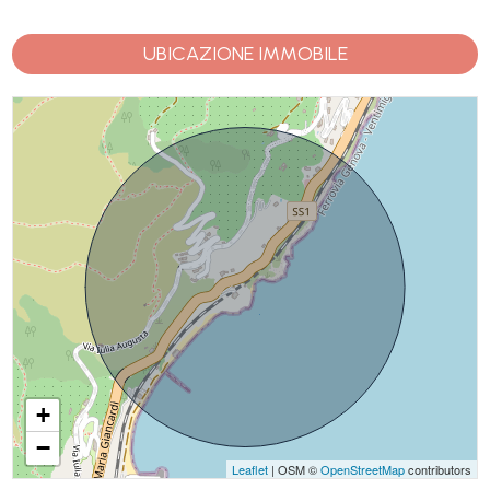
UBICAZIONE IMMOBILE
+
−
Leaflet
| OSM ©
OpenStreetMap
contributors