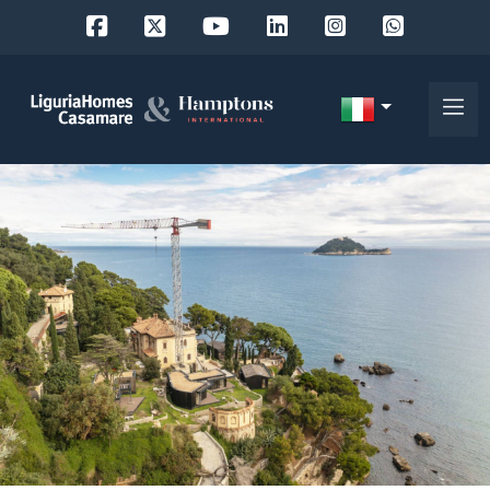
Codice
IT
Scegli
EN
dove
FR
cercare
DE
RU
Provincia
Chi
siamo
Comune
I
nostri