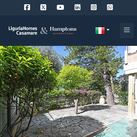
Codice
IT
Scegli
EN
dove
FR
cercare
DE
RU
Provincia
Chi
siamo
Comune
I
nostri