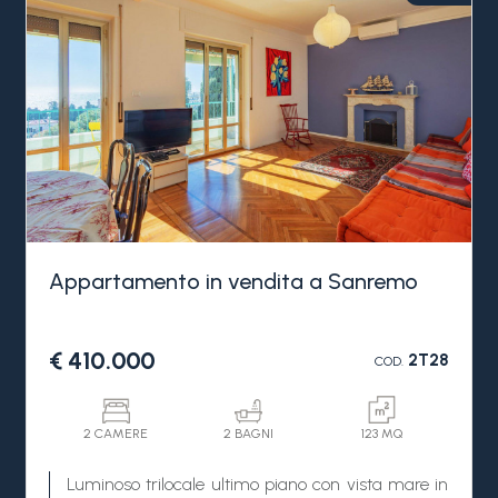
Appartamento in vendita a Sanremo
€ 410.000
2T28
COD.
2 CAMERE
2 BAGNI
123 MQ
Luminoso trilocale ultimo piano con vista mare in