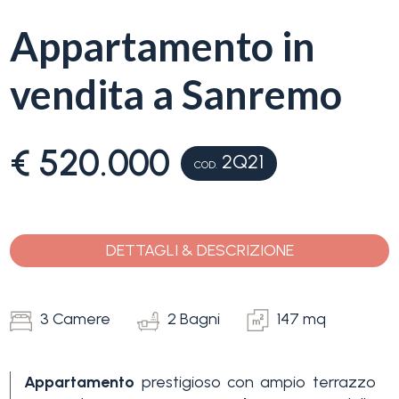
servizi
Appartamento in
La
Tipologia
vendita a Sanremo
Liguria
-
multiscelta
Ricerca
€ 520.000
case
2Q21
COD.
Qualsiasi
Blog
Residenziali
DETTAGLI & DESCRIZIONE
Contatti
Terreni
Preferiti
3 Camere
2 Bagni
147 mq
(
0
)
Prezzo
Appartamento
prestigioso con ampio terrazzo