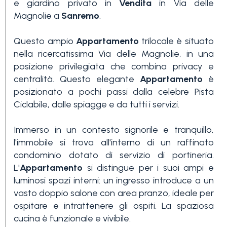
e giardino privato in
Vendita
in Via delle
Magnolie a
Sanremo
.
Questo ampio
Appartamento
trilocale è situato
nella ricercatissima Via delle Magnolie, in una
posizione privilegiata che combina privacy e
centralità. Questo elegante
Appartamento
è
Camere
posizionato a pochi passi dalla celebre Pista
minime
Ciclabile, dalle spiagge e da tutti i servizi.
Immerso in un contesto signorile e tranquillo,
Qualsiasi
l'immobile si trova all'interno di un raffinato
condominio dotato di servizio di portineria.
L'
Appartamento
si distingue per i suoi ampi e
1
luminosi spazi interni: un ingresso introduce a un
vasto doppio salone con area pranzo, ideale per
ospitare e intrattenere gli ospiti. La spaziosa
2
cucina è funzionale e vivibile.