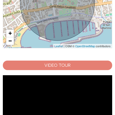
+
−
Leaflet
| OSM ©
OpenStreetMap
contributors
VIDEO TOUR