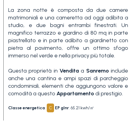
3+
La zona notte è composta da due camere
matrimoniali e una cameretta ad oggi adibita a
studio, e due bagni entrambi finestrati. Un
Altre
magnifico terrazzo e giardino di 80 mq in parte
opzioni
piastrellato e in parte adibito a giardinetto con
-
pietra al pavimento, offre un ottimo sfogo
immerso nel verde e nella privacy più totale.
multiscelta
Questa proprietà in
Vendita
a
Sanremo
include
Giardino
anche una cantina e ampi spazi di parcheggio
condominiali, elementi che aggiungono valore e
comodità a questo
Appartamento
di prestigio.
Balcone/Terrazzo
Classe energetica
:
C
EP glnr
: 65.21 kwh/㎡
Ascensore