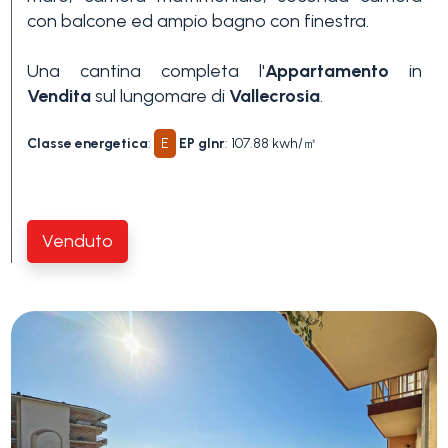
con balcone ed ampio bagno con finestra.
Una cantina completa l'
Appartamento
in
Vendita
sul lungomare di
Vallecrosia
.
Classe energetica
:
E
EP glnr
: 107.88 kwh/㎡
Venduto