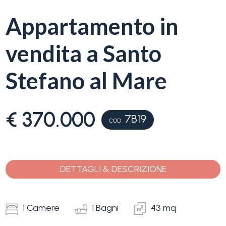
servizi
Appartamento in
La
Tipologia
vendita a Santo
Liguria
-
multiscelta
Stefano al Mare
Ricerca
case
Qualsiasi
€ 370.000
7B19
Blog
COD.
Residenziali
Contatti
DETTAGLI & DESCRIZIONE
Terreni
Preferiti
(
0
)
1 Camere
1 Bagni
43 mq
Prezzo