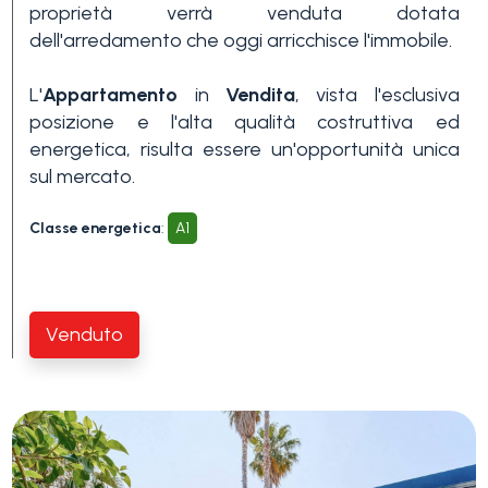
proprietà verrà venduta dotata
3+
dell'arredamento che oggi arricchisce l'immobile.
L'
Appartamento
in
Vendita
, vista l'esclusiva
Altre
posizione e l'alta qualità costruttiva ed
opzioni
energetica, risulta essere un'opportunità unica
-
sul mercato.
multiscelta
Classe energetica
:
A1
Giardino
Venduto
Balcone/Terrazzo
Ascensore