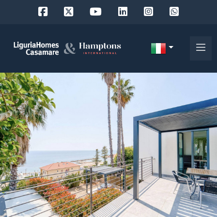
Codice
IT
Scegli
EN
dove
FR
cercare
DE
RU
Provincia
Chi
siamo
Comune
I
nostri