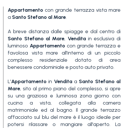
Appartamento
con grande terrazza vista mare
a
Santo Stefano al Mare
.
A breve distanza dalle spiagge e dal centro di
Santo Stefano al Mare
,
Vendita
in esclusiva di
luminoso
Appartamento
con grande terrazza e
Camere
favolosa vista mare all'interno di un piccolo
minime
complesso residenziale dotato di area
benessere condominiale e posto auto privato.
Qualsiasi
L'
Appartamento
in
Vendita
a
Santo Stefano al
Mare
, sito al primo piano del complesso, si apre
su una graziosa e .luminosa zona giorno con
1
cucina a vista, collegata alla camera
matrimoniale ed al bagno. Il grande terrazzo
2
affacciato sul blu del mare è il luogo ideale per
potersi rilassare o mangiare all'aperto. La