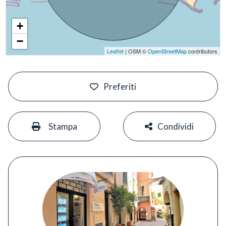
+
−
Leaflet
| OSM ©
OpenStreetMap
contributors
#
Preferiti
#
#
Stampa
Condividi