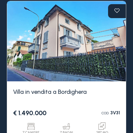
Villa in vendita a Bordighera
€ 1.490.000
3V31
COD.
7 CAMERE
7 BAGNI
287 MQ