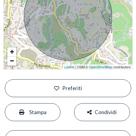
+
−
Leaflet
| OSM ©
OpenStreetMap
contributors
#
Preferiti
#
#
Stampa
Condividi