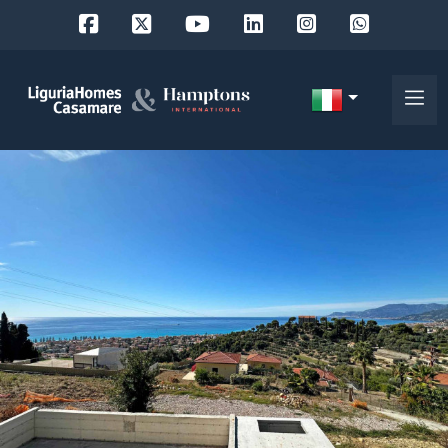
Codice
IT
Scegli
EN
dove
FR
cercare
DE
RU
Provincia
Chi
siamo
Comune
I
nostri