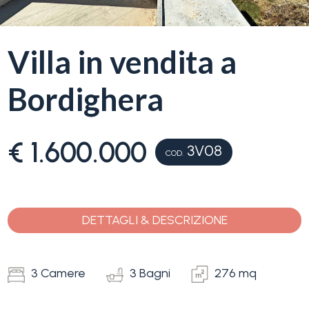
servizi
La
Villa in vendita a
Tipologia
Liguria
-
Bordighera
multiscelta
Ricerca
case
Qualsiasi
€ 1.600.000
3V08
COD.
Blog
Residenziali
Contatti
DETTAGLI & DESCRIZIONE
Terreni
Preferiti
(
0
)
3 Camere
3 Bagni
276 mq
Prezzo