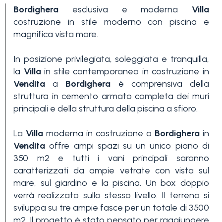
Bordighera
esclusiva e moderna
Villa
costruzione in stile moderno con piscina e
magnifica vista mare.
In posizione privilegiata, soleggiata e tranquilla,
la
Villa
in stile contemporaneo in costruzione in
Vendita
a
Bordighera
è comprensiva della
Camere
struttura in cemento armato completa dei muri
minime
principali e della struttura della piscina a sfioro.
Qualsiasi
La
Villa
moderna in costruzione a
Bordighera
in
Vendita
offre ampi spazi su un unico piano di
350 m2 e tutti i vani principali saranno
1
caratterizzati da ampie vetrate con vista sul
mare, sul giardino e la piscina. Un box doppio
verrà realizzato sullo stesso livello. Il terreno si
2
sviluppa su tre ampie fasce per un totale di 3500
m2. Il progetto è stato pensato per raggiungere