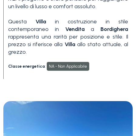
un livello di lusso e comfort assoluto.
3+
Questa
Villa
in costruzione in stile
contemporaneo in
Vendita
a
Bordighera
Altre
rappresenta una rarità per posizione e stile. Il
opzioni
prezzo si riferisce alla
Villa
allo stato attuale, al
-
grezzo.
multiscelta
Classe energetica
:
NA - Non Applicabile
Giardino
Balcone/Terrazzo
Ascensore