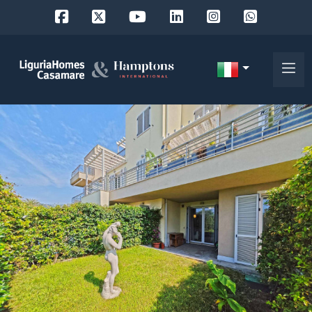
Codice
IT
Scegli
EN
dove
FR
cercare
DE
RU
Provincia
Chi
siamo
Comune
I
nostri