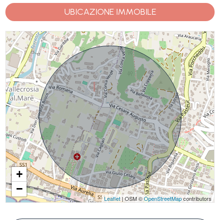
UBICAZIONE IMMOBILE
+
−
Leaflet
| OSM ©
OpenStreetMap
contributors