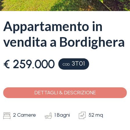
servizi
La
Appartamento in
Tipologia
Liguria
-
vendita a Bordighera
multiscelta
Ricerca
case
Qualsiasi
€ 259.000
3T01
COD.
Blog
Residenziali
Contatti
DETTAGLI & DESCRIZIONE
Terreni
Preferiti
(
0
)
2 Camere
1 Bagni
52 mq
Prezzo