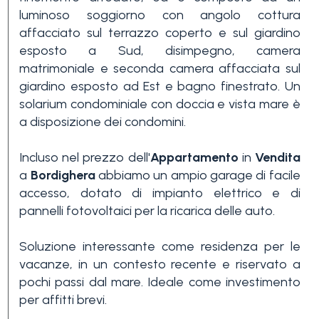
luminoso soggiorno con angolo cottura
3+
affacciato sul terrazzo coperto e sul giardino
esposto a Sud, disimpegno, camera
matrimoniale e seconda camera affacciata sul
Altre
giardino esposto ad Est e bagno finestrato. Un
opzioni
solarium condominiale con doccia e vista mare è
-
a disposizione dei condomini.
multiscelta
Incluso nel prezzo dell'
Appartamento
in
Vendita
a
Bordighera
abbiamo un ampio garage di facile
Giardino
accesso, dotato di impianto elettrico e di
pannelli fotovoltaici per la ricarica delle auto.
Balcone/Terrazzo
Soluzione interessante come residenza per le
vacanze, in un contesto recente e riservato a
Ascensore
pochi passi dal mare. Ideale come investimento
per affitti brevi.