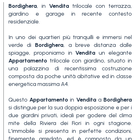
Bordighera
, in
Vendita
trilocale con terrazza,
giardino e garage in recente contesto
residenziale.
In uno dei quartieri più tranquilli e immersi nel
verde di
Bordighera
, a breve distanza dalle
spiagge, proponiamo in
Vendita
un elegante
Camere
Appartamento
trilocale con giardino, situato in
minime
una palazzina di recentissima costruzione
composta da poche unità abitative ed in classe
Qualsiasi
energetica massima A4.
Questo
Appartamento
in
Vendita
a
Bordighera
1
si distingue per la sua doppia esposizione e per i
due giardini privati, ideali per godere del clima
mite della Riviera dei Fiori in ogni stagione.
2
L'immobile si presenta in perfette condizioni,
finemente arredato, ed è composto da un