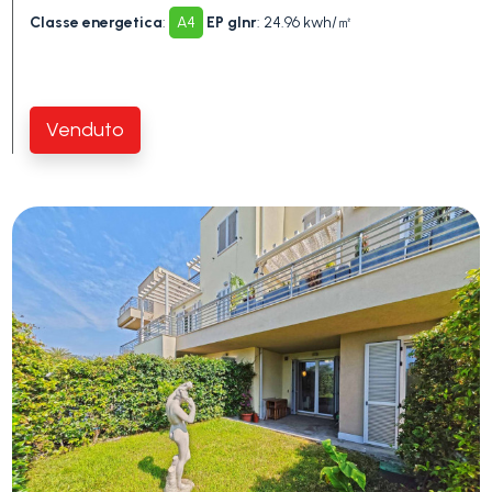
Piscina
Classe energetica
:
A4
EP glnr
: 24.96 kwh/㎡
Vista mare
Venduto