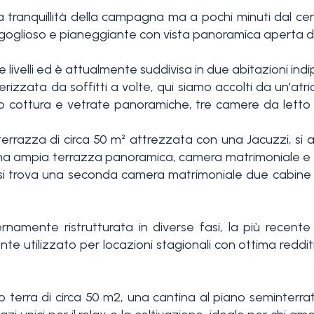
la tranquillità della campagna ma a pochi minuti dal c
goglioso e pianeggiante con vista panoramica aperta dall
 livelli ed è attualmente suddivisa in due abitazioni indi
terizzata da soffitti a volte, qui siamo accolti da un'atr
 cottura e vetrate panoramiche, tre camere da letto
errazza di circa 50 m² attrezzata con una Jacuzzi, si 
una ampia terrazza panoramica, camera matrimoniale e b
i trova una seconda camera matrimoniale due cabine 
rnamente ristrutturata in diverse fasi, la più recente
te utilizzato per locazioni stagionali con ottima reddi
terra di circa 50 m2, una cantina al piano seminterrat