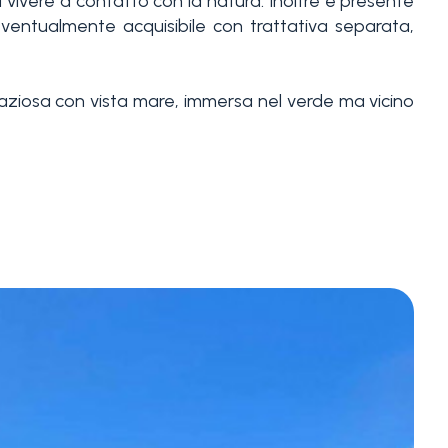
ma vivere a contatto con la natura. Inoltre è presente
entualmente acquisibile con trattativa separata,
aziosa con vista mare, immersa nel verde ma vicino