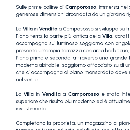
Sulle prime colline di
Camporosso
, immersa nel
3+
generose dimensioni circondata da un giardino ri
La
Villa
in
Vendita
a Campososso si sviluppa su tre
Altre
Piano terra: la parte più antica della
Villa
, carat
opzioni
accompagna sul luminoso soggiorno con angolo
-
presente un'ampia terrazza con area barbecue,
multiscelta
Piano primo e secondo: attraverso una grande t
moderna abitabile, soggiorno affacciato su di 
Giardino
che ci accompagna al piano mansardato dove s
nel verde.
Balcone/Terrazzo
La
Villa
in
Vendita
a
Camporosso
è stata inte
superiore che risulta più moderno ed è attualmen
investimento.
Ascensore
Completano la proprietà, un magazzino al piano 