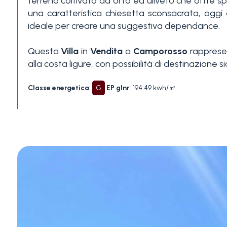
terreno coltivato ad orto ed uliveto che offre spa
Piscina
una caratteristica chiesetta sconsacrata, ogg
ideale per creare una suggestiva dependance.
Vista mare
Questa
Villa
in
Vendita
a
Camporosso
rappresen
alla costa ligure, con possibilità di destinazione si
Classe energetica
:
G
EP glnr
: 194.49 kwh/㎡