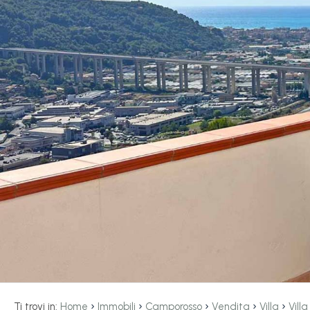
servizi
La
Tipologia
Liguria
-
multiscelta
Ricerca
case
Qualsiasi
Blog
Residenziali
Contatti
Terreni
Preferiti
(
0
)
Prezzo
›
›
›
›
›
Ti trovi in:
Home
Immobili
Camporosso
Vendita
Villa
Vill