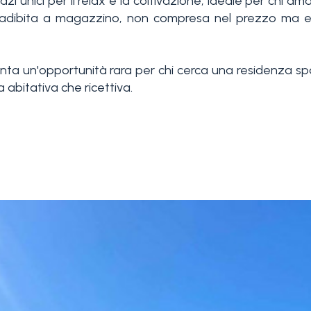
zi unici per il relax e la coltivazione, ideale per chi a
i adibita a magazzino, non compresa nel prezzo ma ev
ta un'opportunità rara per chi cerca una residenza sp
a abitativa che ricettiva.