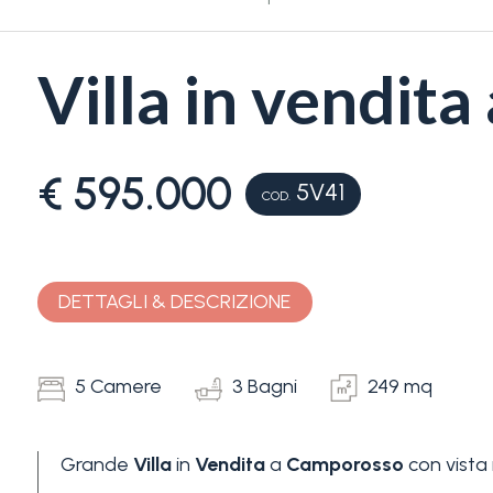
Villa in vendit
€ 595.000
5V41
Camere
COD.
minime
Qualsiasi
DETTAGLI & DESCRIZIONE
1
5 Camere
3 Bagni
249 mq
2
Grande
Villa
in
Vendita
a
Camporosso
con vista 