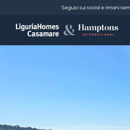
Seguici sui social e rimani s
Codice
IT
Scegli
EN
dove
FR
cercare
DE
RU
Provincia
Chi
siamo
Comune
I
nostri