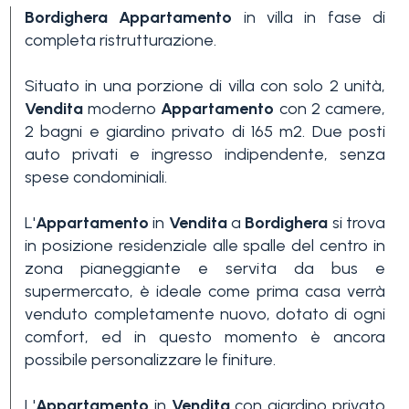
Bordighera
Appartamento
in villa in fase di
completa ristrutturazione.
Situato in una porzione di villa con solo 2 unità,
Vendita
moderno
Appartamento
con 2 camere,
2 bagni e giardino privato di 165 m2. Due posti
auto privati e ingresso indipendente, senza
Camere
spese condominiali.
minime
L'
Appartamento
in
Vendita
a
Bordighera
si trova
Qualsiasi
in posizione residenziale alle spalle del centro in
zona pianeggiante e servita da bus e
supermercato, è ideale come prima casa verrà
1
venduto completamente nuovo, dotato di ogni
comfort, ed in questo momento è ancora
possibile personalizzare le finiture.
2
L'
Appartamento
in
Vendita
con giardino privato