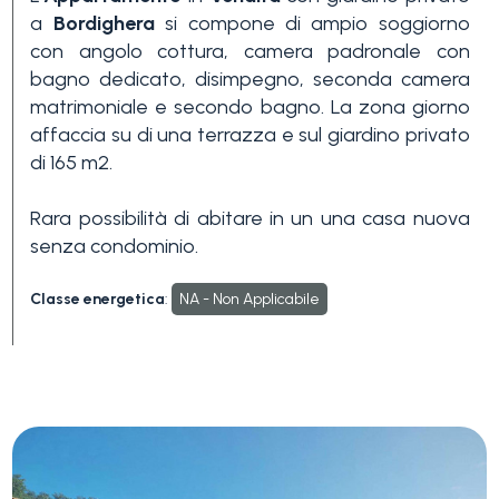
a
Bordighera
si compone di ampio soggiorno
3+
con angolo cottura, camera padronale con
bagno dedicato, disimpegno, seconda camera
matrimoniale e secondo bagno. La zona giorno
Altre
affaccia su di una terrazza e sul giardino privato
opzioni
di 165 m2.
-
multiscelta
Rara possibilità di abitare in un una casa nuova
senza condominio.
Giardino
Classe energetica
:
NA - Non Applicabile
Balcone/Terrazzo
Ascensore