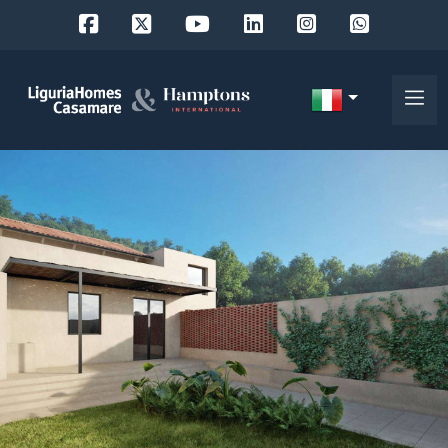
Codice
IT
Scegli
EN
dove
FR
cercare
DE
RU
Provincia
Chi
siamo
Comune
I
nostri