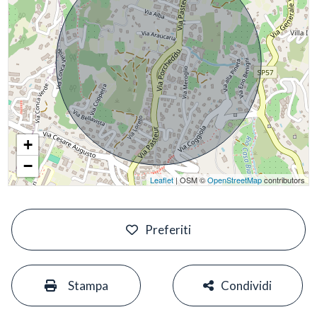
+
−
Leaflet
| OSM ©
OpenStreetMap
contributors
#
Preferiti
#
#
Stampa
Condividi