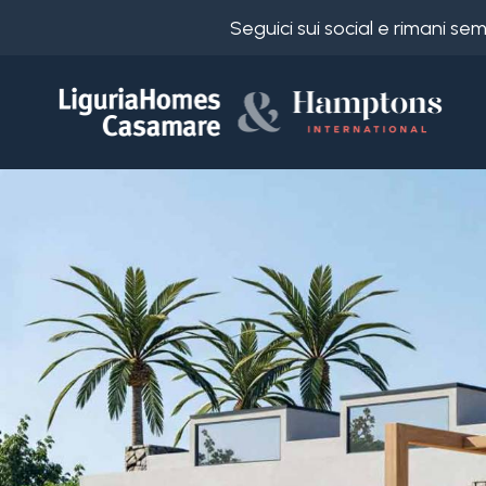
Seguici sui social e rimani s
Codice
IT
Scegli
EN
dove
FR
cercare
DE
RU
Provincia
Chi
siamo
Comune
I
nostri