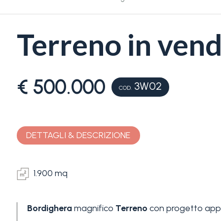
Terreno in vend
€ 500.000
3W02
Camere
COD.
minime
Qualsiasi
DETTAGLI & DESCRIZIONE
1
1.900 mq
2
Bordighera
magnifico
Terreno
con progetto appro