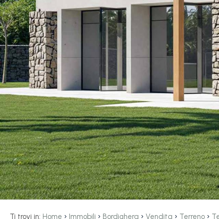
servizi
La
Tipologia
Liguria
-
multiscelta
Ricerca
case
Qualsiasi
Blog
Residenziali
Contatti
Terreni
Preferiti
(
0
)
Prezzo
›
›
›
›
›
Ti trovi in:
Home
Immobili
Bordighera
Vendita
Terreno
Te