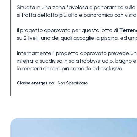
Situata in una zona favolosa e panoramica sulla 
3+
si tratta del lotto più alto e panoramico con vista
Il progetto approvato per questo lotto di
Terren
Altre
su 2 livelli, uno dei quali accoglie la piscina, ed u
opzioni
-
Internamente il progetto approvato prevede un s
multiscelta
interrato suddiviso in sala hobby/studio, bagno e 
lo renderà ancora più comodo ed esclusivo.
Giardino
Classe energetica
:
Non Specificato
Balcone/Terrazzo
Ascensore