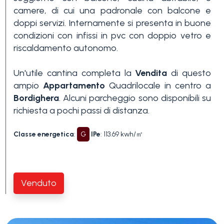
camere, di cui una padronale con balcone e
3+
doppi servizi. Internamente si presenta in buone
condizioni con infissi in pvc con doppio vetro e
riscaldamento autonomo.
Altre
opzioni
Un'utile cantina completa la
Vendita
di questo
-
ampio
Appartamento
Quadrilocale in centro a
multiscelta
Bordighera
. Alcuni parcheggio sono disponibili su
richiesta a pochi passi di distanza.
Giardino
Classe energetica
:
G
IPe
: 113.69 kwh/㎡
Balcone/Terrazzo
Venduto
Ascensore