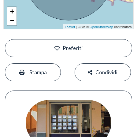
+
−
Leaflet
| OSM ©
OpenStreetMap
contributors
#
Preferiti
#
#
Stampa
Condividi