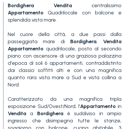
Bordighera
Vendita
centralissimo
Appartamento
Quadrilocale con balcone e
splendida vista mare.
Nel cuore della città, a due passi dalla
passeggiata mare di
Bordighera
,
Vendita
Appartamento
quadrilocale, posto al secondo
Camere
piano con ascensore di una graziosa palazzina
minime
d'epoca di soli 6 appartamenti, contraddistinto
dai classici soffitti alti e con una magnifica
Qualsiasi
quanto rara vista mare a Sud e vista collina a
Nord.
1
Caratterizzato da una magnifica tripla
esposizione Sud/Ovest/Nord, l'
Appartamento
in
Vendita
a
Bordighera
è suddiviso in ampio
2
ingresso che disimpegna tutte le stanze,
soggiorno con balcone, cucina abitabile, 3