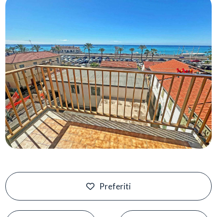
Piscina
Vista mare
Preferiti
#
#