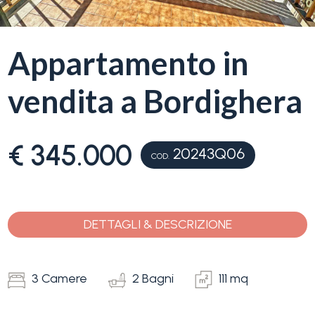
servizi
La
Appartamento in
Tipologia
Liguria
-
vendita a Bordighera
multiscelta
Ricerca
case
Qualsiasi
€ 345.000
20243Q06
COD.
Blog
Residenziali
Contatti
DETTAGLI & DESCRIZIONE
Terreni
Preferiti
(
0
)
3 Camere
2 Bagni
111 mq
Prezzo