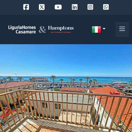
Codice
IT
Scegli
EN
dove
FR
cercare
DE
RU
Provincia
Chi
siamo
Comune
I
nostri