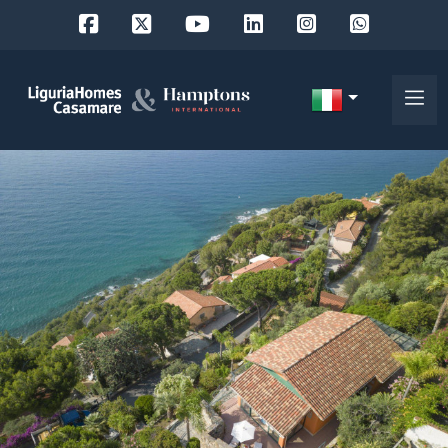
Codice
IT
Scegli
EN
dove
FR
cercare
DE
RU
Provincia
Chi
siamo
Comune
I
nostri