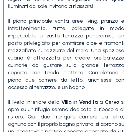
illuminati dal sole invitano a rilassarsi.
3+
Il piano principale vanta aree living, pranzo e
intrattenimento, tutte collegate in modo
Altre
impeccabile al vasto terrazzo panoramico: un
opzioni
posto privilegiato per ammirare albe e tramonti
-
mozzafiato sull'azzurro del mare. Una spaziosa
multiscelta
cucina è attrezzata per creare prelibatezze
culinarie da gustare sulla grande terrazza
coperta con tenda elettrica. Completano il
Giardino
piano due camere da letto, anch'esse con
accesso al terrazzo, e un bagno
Balcone/Terrazzo
Il livello inferiore della
Villa
in
Vendita
a
Cervo
si
apre su un rifugio sereno dedicato al riposo e al
Ascensore
ristoro. Qui, due tranquille camere da letto,
ognuna con il proprio bagno privato, si aprono su
un incantevole portico coperto adornato da viti