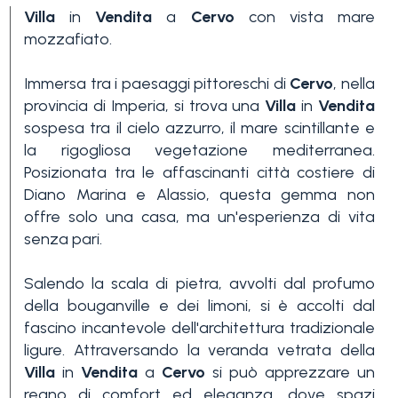
Villa
in
Vendita
a
Cervo
con vista mare
mozzafiato.
Immersa tra i paesaggi pittoreschi di
Cervo
, nella
provincia di Imperia, si trova una
Villa
in
Vendita
sospesa tra il cielo azzurro, il mare scintillante e
la rigogliosa vegetazione mediterranea.
Camere
Posizionata tra le affascinanti città costiere di
minime
Diano Marina e Alassio, questa gemma non
offre solo una casa, ma un'esperienza di vita
Qualsiasi
senza pari.
Salendo la scala di pietra, avvolti dal profumo
1
della bouganville e dei limoni, si è accolti dal
fascino incantevole dell'architettura tradizionale
ligure. Attraversando la veranda vetrata della
2
Villa
in
Vendita
a
Cervo
si può apprezzare un
regno di comfort ed eleganza, dove spazi