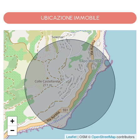
UBICAZIONE IMMOBILE
+
−
Leaflet
| OSM ©
OpenStreetMap
contributors