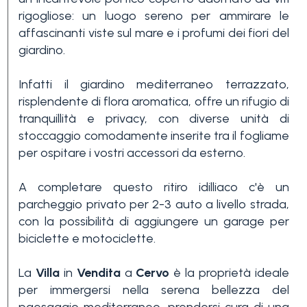
Piscina
rigogliose: un luogo sereno per ammirare le
affascinanti viste sul mare e i profumi dei fiori del
giardino.
Vista mare
Infatti il giardino mediterraneo terrazzato,
risplendente di flora aromatica, offre un rifugio di
tranquillità e privacy, con diverse unità di
stoccaggio comodamente inserite tra il fogliame
per ospitare i vostri accessori da esterno.
A completare questo ritiro idilliaco c'è un
parcheggio privato per 2-3 auto a livello strada,
con la possibilità di aggiungere un garage per
biciclette e motociclette.
La
Villa
in
Vendita
a
Cervo
è la proprietà ideale
per immergersi nella serena bellezza del
paesaggio mediterraneo, prendersi cura di una