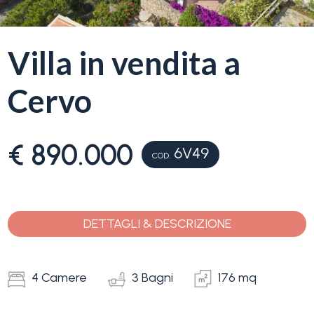
servizi
La
Villa in vendita a
Tipologia
Liguria
-
Cervo
multiscelta
Ricerca
case
Qualsiasi
€ 890.000
6V49
COD.
Blog
Residenziali
Contatti
DETTAGLI & DESCRIZIONE
Terreni
Preferiti
(
0
)
4 Camere
3 Bagni
176 mq
Prezzo