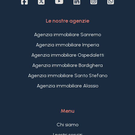
serenità senza rinunciare alla comodità: il centro
città e le spiagge di Imperia si raggiungono in
pochi minuti.
Le nostre agenzie
Il prezzo indicato si riferisce all'ipotesi della villa
finita e pronta da vivere, un'occasione ideale per
Agenzia immobiliare Sanremo
chi cerca una proprietà esclusiva con vista mare e
Agenzia immobiliare Imperia
giardino ampio in una delle località più
apprezzate della Riviera.
Agenzia immobiliare Ospedaletti
Agenzia immobiliare Bordighera
Agenzia immobiliare Santo Stefano
Agenzia immobiliare Alassio
Menu
Chi siamo
I nostri servizi