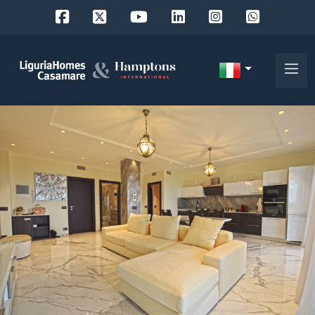
Codice
IT
Scegli
EN
dove
FR
cercare
DE
RU
Provincia
Chi
siamo
Comune
I
nostri