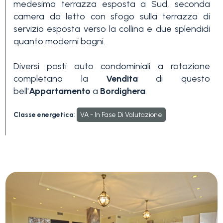
medesima terrazza esposta a Sud, seconda
3+
camera da letto con sfogo sulla terrazza di
servizio esposta verso la collina e due splendidi
quanto moderni bagni.
Altre
opzioni
Diversi posti auto condominiali a rotazione
completano la
Vendita
di questo
-
bell'
Appartamento
a
Bordighera
.
multiscelta
Classe energetica
:
VA - In Fase Di Valutazione
Giardino
Balcone/Terrazzo
Ascensore