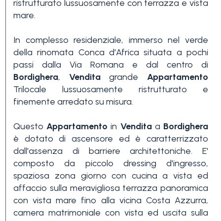
ristrutturato lussuosamente con terrazza e vista
mare.
In complesso residenziale, immerso nel verde
della rinomata Conca d'Africa situata a pochi
passi dalla Via Romana e dal centro di
Bordighera
,
Vendita
grande
Appartamento
Camere
Trilocale lussuosamente ristrutturato e
minime
finemente arredato su misura.
Questo
Appartamento
in
Vendita
a
Bordighera
Qualsiasi
è dotato di ascensore ed è caratterrizzato
dall'assenza di barriere architettoniche. E'
composto da piccolo dressing d'ingresso,
1
spaziosa zona giorno con cucina a vista ed
affaccio sulla meravigliosa terrazza panoramica
con vista mare fino alla vicina Costa Azzurra,
2
camera matrimoniale con vista ed uscita sulla