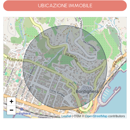
UBICAZIONE IMMOBILE
+
−
Leaflet
| OSM ©
OpenStreetMap
contributors