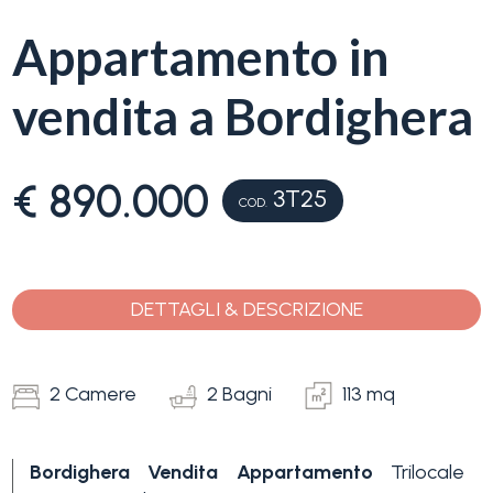
servizi
Appartamento in
La
Tipologia
vendita a Bordighera
Liguria
-
multiscelta
Ricerca
€ 890.000
case
3T25
COD.
Qualsiasi
Blog
Residenziali
DETTAGLI & DESCRIZIONE
Contatti
Terreni
Preferiti
2 Camere
2 Bagni
113 mq
(
0
)
Prezzo
Bordighera
Vendita
Appartamento
Trilocale