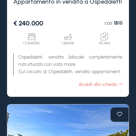
Appartamento in vendita a Ospedaletti
€ 240.000
1B10
COD.
1 CAMERE
1 BAGNI
40 MQ
Ospedaletti, vendita bilocale completamente
ristrutturato con vista mare.
Sul circuito di Ospedaletti, vendita appartamento
completamente ristrutturato a pochi passi dal
Accedi alla scheda
mare e da tutti i servizi.
Internamente l'appartamento ad Ospedaletti in
vendita è così composto: ingresso, soggiorno con
angolo cottura, camera matrimoniale e bagno.
Terrazzo con vista su tutto il golfo e il mare.
L'appartamento ad Ospedaletti in vendita è
situato in un complesso attorniato da Palazzi