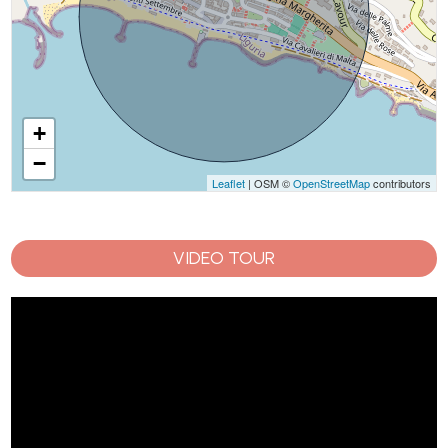
+
−
Leaflet
| OSM ©
OpenStreetMap
contributors
VIDEO TOUR