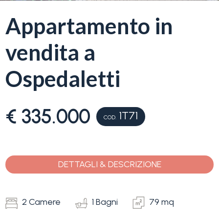
servizi
Appartamento in
La
Tipologia
vendita a
Liguria
-
multiscelta
Ospedaletti
Ricerca
case
Qualsiasi
€ 335.000
1T71
Blog
COD.
Residenziali
Contatti
DETTAGLI & DESCRIZIONE
Terreni
Preferiti
(
0
)
2 Camere
1 Bagni
79 mq
Prezzo