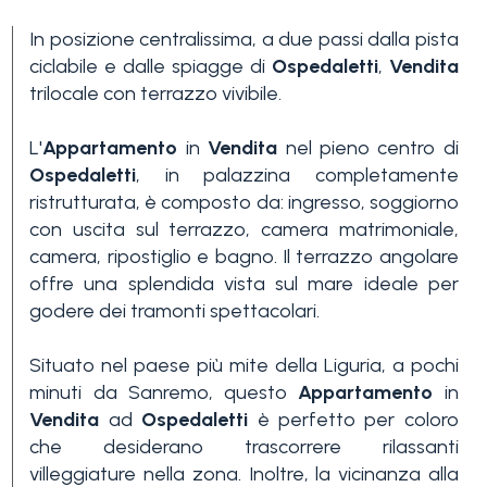
In posizione centralissima, a due passi dalla pista
ciclabile e dalle spiagge di
Ospedaletti
,
Vendita
trilocale con terrazzo vivibile.
L'
Appartamento
in
Vendita
nel pieno centro di
Ospedaletti
, in palazzina completamente
Camere
ristrutturata, è composto da: ingresso, soggiorno
minime
con uscita sul terrazzo, camera matrimoniale,
camera, ripostiglio e bagno. Il terrazzo angolare
offre una splendida vista sul mare ideale per
Qualsiasi
godere dei tramonti spettacolari.
Situato nel paese più mite della Liguria, a pochi
1
minuti da Sanremo, questo
Appartamento
in
Vendita
ad
Ospedaletti
è perfetto per coloro
2
che desiderano trascorrere rilassanti
villeggiature nella zona. Inoltre, la vicinanza alla