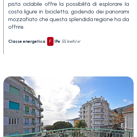
pista ciclabile offre la possibilità di esplorare la
3+
costa ligure in bicicletta, godendo dei panorami
mozzafiato che questa splendida regione ha da
offrire.
Altre
opzioni
Classe energetica
:
F
IPe
: 55 kwh/㎡
-
multiscelta
Giardino
Balcone/Terrazzo
Ascensore