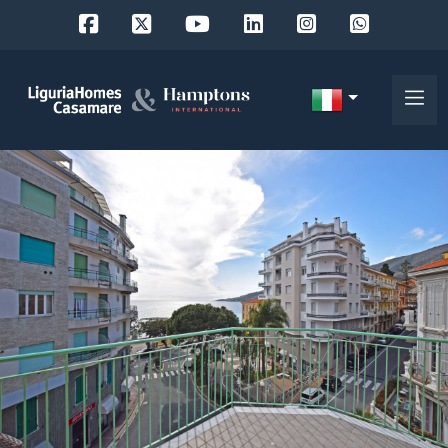
Codice
IT
Scegli
EN
dove
FR
cercare
DE
RU
Provincia
Chi
siamo
Comune
I
nostri