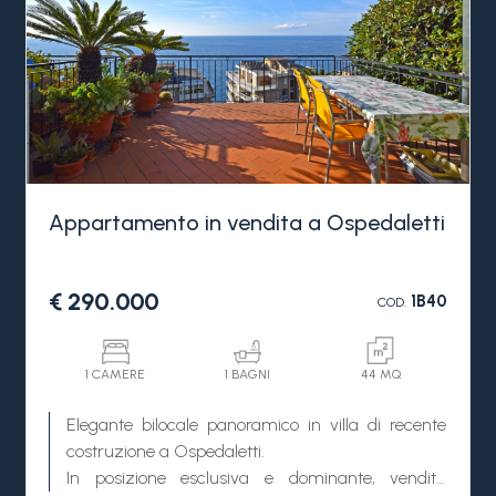
d'epoca dei primi del '900 e si trova a pochi passi
dalla pista ciclabile e dalle spiagge.
Appartamento in vendita a Ospedaletti
€ 290.000
1B40
COD.
1 CAMERE
1 BAGNI
44 MQ
Elegante bilocale panoramico in villa di recente
costruzione a Ospedaletti.
In posizione esclusiva e dominante, vendita