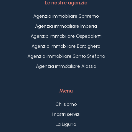
Le nostre agenzie
Completano la proprietà una comoda area
parcheggio scoperta e un box doppio, rendendo
Agenzia immobiliare Sanremo
questa villa moderna una soluzione rara per chi
Agenzia immobiliare Imperia
cerca comfort, privacy e vista mare sulla Riviera
Ligure.
Agenzia immobiliare Ospedaletti
Agenzia immobiliare Bordighera
Agenzia immobiliare Santo Stefano
Agenzia immobiliare Alassio
Menu
Chi siamo
I nostri servizi
La Liguria