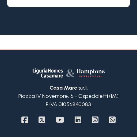
splendida vista sul mare. Una proprietà esclusiva,
ideale per chi desidera vivere la Riviera Ligure in
un contesto elegante e privato, a breve distanza
dal centro, dalle spiagge e dai principali servizi.
La villa si sviluppa su due livelli con ambienti ampi,
luminosi e ben distribuiti. Al piano giardino si
trovano quattro camere matrimoniali, due bagni,
una lavanderia e un pratico locale deposito. Al
piano primo la proprietà accoglie un ampio
soggiorno con cucina a vista oltre a due ulteriori
camere e doppi servizi, offrendo una distribuzione
generosa e adatta anche a famiglie numerose o
Casa Mare s.r.l.
ospiti.
Piazza IV Novembre, 6 - Ospedaletti (IM)
Gli spazi esterni sono uno dei principali punti di
P.IVA 01056840083
forza di questa villa in vendita a Ospedaletti con
piscina. Il giardino pianeggiante e curato ospita un
ampio prato all'inglese, palme, alberi da frutta,
una piacevole zona barbecue e una favolosa
piscina inserita in un contesto verde e riservato.