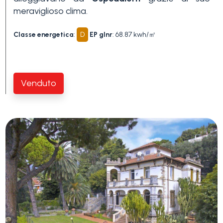
Piscina
meraviglioso clima.
Classe energetica
:
D
EP glnr
: 68.87 kwh/㎡
Vista mare
Venduto