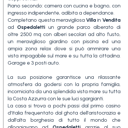
Piano secondo: camera con cucina e bagno, con
3+
ingresso indipendente, adibita a dependance.
Completano questa meravigliosa
Villa
in
Vendita
ad
Ospedaletti
un grande parco alberato di
Altre
oltre 2500 mq con alberi secolari ad alto fusto,
opzioni
un meraviglioso giardino con piscina ed una
-
ampia zona relax dove si può ammirare una
multiscelta
vista impagabile sul mare e su tutta la cittadina.
Garage e 3 posti auto.
Giardino
La sua posizione garantisce una rilassante
atmosfera da godersi con la propria famiglia,
Balcone/Terrazzo
incorniciata da una splendida vista mare su tutta
la Costa Azzurra con le sue luci sgargianti.
La casa si trova a pochi passi dal primo casino
Ascensore
d'Italia frequentato dal ghota dell'aristocrazia e
dall'alta borghesia di tutto il mondo che
alloggiavano ad
Ospedaletti
grazie al suo