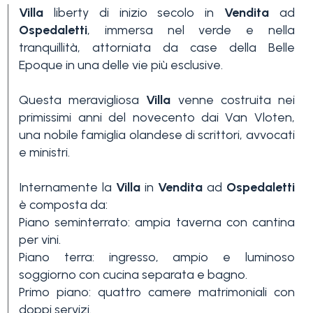
Villa
liberty di inizio secolo in
Vendita
ad
Ospedaletti
, immersa nel verde e nella
tranquillità, attorniata da case della Belle
Epoque in una delle vie più esclusive.
Questa meravigliosa
Villa
venne costruita nei
primissimi anni del novecento dai Van Vloten,
Camere
una nobile famiglia olandese di scrittori, avvocati
minime
e ministri.
Qualsiasi
Internamente la
Villa
in
Vendita
ad
Ospedaletti
è composta da:
Piano seminterrato: ampia taverna con cantina
1
per vini.
Piano terra: ingresso, ampio e luminoso
soggiorno con cucina separata e bagno.
2
Primo piano: quattro camere matrimoniali con
doppi servizi.