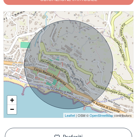
+
−
Leaflet
| OSM ©
OpenStreetMap
contributors
#
Preferiti