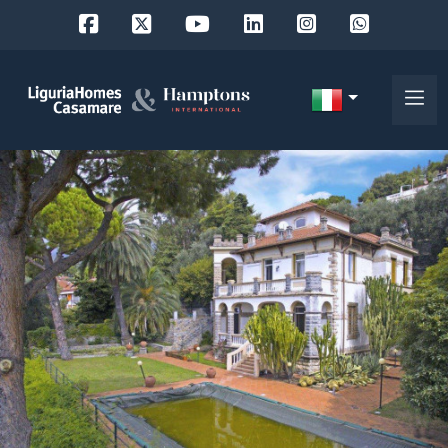
Codice
IT
Scegli
EN
dove
FR
cercare
DE
RU
Provincia
Chi
siamo
Comune
I
nostri