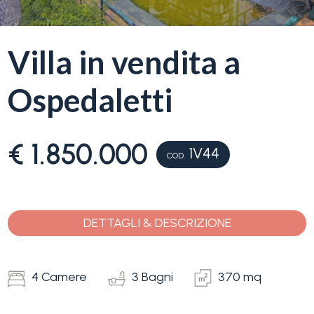
servizi
La
Villa in vendita a
Tipologia
Liguria
-
Ospedaletti
multiscelta
Ricerca
case
Qualsiasi
€ 1.850.000
1V44
COD.
Blog
Residenziali
Contatti
DETTAGLI & DESCRIZIONE
Terreni
Preferiti
(
0
)
4 Camere
3 Bagni
370 mq
Prezzo