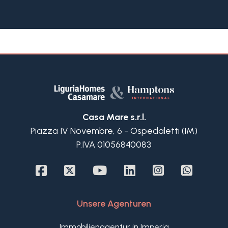
Umgebung und von einem eleganten
Terrassengarten umgeben.
Die Immobilie wurde kürzlich mit hochwertigen
Materialien renoviert und befindet sich in einem
tadellosen Zustand. Im Inneren besteht sie im
ersten Stock aus einem hellen Wohnbereich mit
Meerblick und einer großen Terrasse, einer
offenen Küche, einem Schlafzimmer, einem
Badezimmer und einem praktischen Waschraum.
Im zweiten Stock, der über eine große Glastreppe
Casa Mare s.r.l.
erreichbar ist, befinden sich ein Doppelzimmer
Piazza IV Novembre, 6 - Ospedaletti (IM)
mit eigenem Bad und einem praktischen
P.IVA 01056840083
begehbaren Kleiderschrank sowie eine
wunderschöne kleine Terrasse mit Meerblick.
Die herrliche Panoramaterrasse mit freiem
Meerblick ist ideal für Abendessen im Freien und
Momente der Entspannung.
Unsere Agenturen
Das zum Verkauf stehende prestigeträchtige
Penthouse in Alassio befindet sich in einzigartiger
Immobilienagentur in Imperia