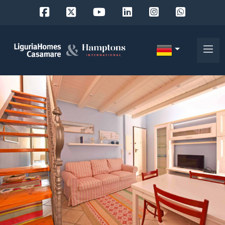
Objekt
ID
IT
EN
Wo
FR
suchen
DE
Sie?
RU
Provinz
Über
uns
Ort
Unsere
Dienstleistungen