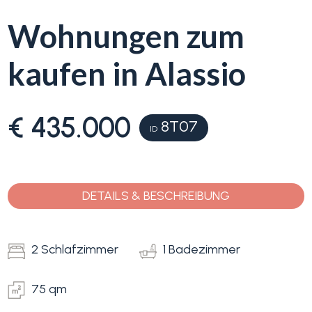
Wohnungen zum
Blumenriviera
kaufen in Alassio
Objektsuche
Immobilientyp
-
Blog
Mehrfachauswahl
€ 435.000
8T07
ID
Kontakt
Alle
Favoriten
DETAILS & BESCHREIBUNG
Wohnimmobilien
(
0
)
2 Schlafzimmer
1 Badezimmer
Grundstücke
75 qm
Preis