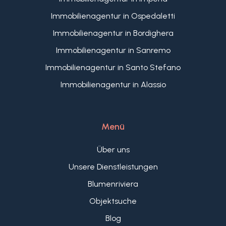
Lage, nur wenige Schritte vom Meer entfernt und
Immobilienagentur in Ospedaletti
mit Fußgängerzugang zur Stadt, in einer der
begehrtesten Gegenden von Alassio.
Immobilienagentur in Bordighera
Zwei komfortable überdachte Parkplätze und ein
Immobilienagentur in Sanremo
geräumiger Abstellraum vervollständigen das
Anwesen.
Immobilienagentur in Santo Stefano
Immobilienagentur in Alassio
Menü
Über uns
Unsere Dienstleistungen
Blumenriviera
Objektsuche
Blog