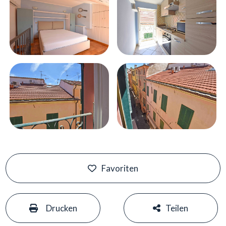
Favoriten
#
#
Drucken
Teilen