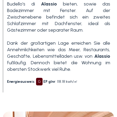
Budello's di
Alassio
bieten, sowie das
Badezimmer mit Fenster. Auf der
3+
Zwischenebene befindet sich ein zweites
Schlafzimmer mit Dachfenster, ideal als
Gästezimmer oder separater Raum.
Andere
Optionen
Dank der großartigen Lage erreichen Sie alle
-
Annehmlichkeiten wie das Meer, Restaurants,
Mehrfachauswahl
Geschäfte, Lebensmittelläden usw. von
Alassio
fußläufig. Dennoch bietet die Wohnung im
obersten Stockwerk viel Ruhe.
Garten
Energieausweis
:
G
EP glnr
: 118.18 kwh/㎡
Balkon / Terrasse
Aufzug