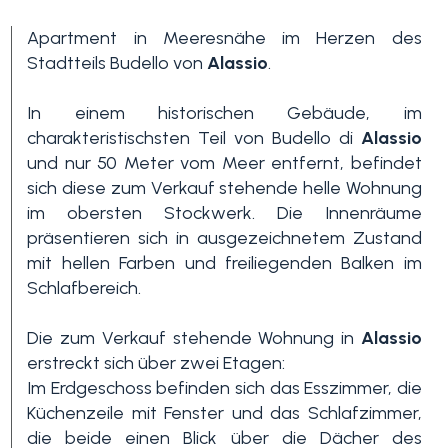
Apartment in Meeresnähe im Herzen des
Stadtteils Budello von
Alassio
.
In einem historischen Gebäude, im
charakteristischsten Teil von Budello di
Alassio
und nur 50 Meter vom Meer entfernt, befindet
sich diese zum Verkauf stehende helle Wohnung
Schlafzimmer
im obersten Stockwerk. Die Innenräume
min.
präsentieren sich in ausgezeichnetem Zustand
mit hellen Farben und freiliegenden Balken im
Schlafbereich.
Alle
Die zum Verkauf stehende Wohnung in
Alassio
erstreckt sich über zwei Etagen:
1
Im Erdgeschoss befinden sich das Esszimmer, die
Küchenzeile mit Fenster und das Schlafzimmer,
2
die beide einen Blick über die Dächer des