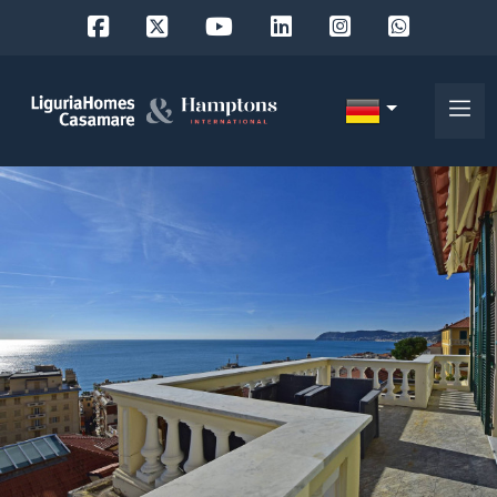
Objekt
ID
IT
EN
Wo
FR
suchen
DE
Sie?
RU
Provinz
Über
uns
Ort
Unsere
Dienstleistungen