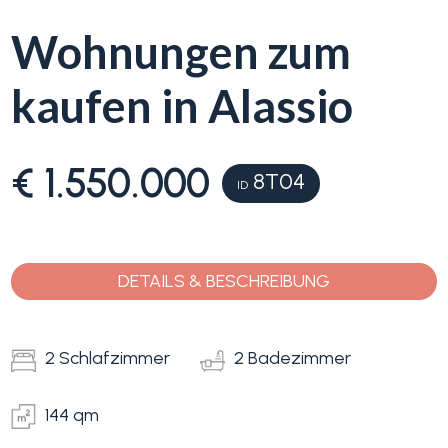
Wohnungen zum
Blumenriviera
kaufen in Alassio
Objektsuche
Immobilientyp
-
Blog
Mehrfachauswahl
€ 1.550.000
8T04
ID
Kontakt
Alle
Favoriten
DETAILS & BESCHREIBUNG
Wohnimmobilien
(
0
)
2 Schlafzimmer
2 Badezimmer
Grundstücke
144 qm
Preis