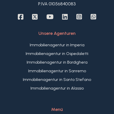
P.IVA 01056840083
bequemen Zugang zu Geschäften, Restaurants
und Stränden in unmittelbarer Nähe. Mit ihren
geräumigen und gut geschnittenen Zimmern
stellt diese Immobilie eine einzigartige
Gelegenheit dar, an der ligurischen Riviera zu
Unsere Agenturen
wohnen oder zu investieren.
Immobilienagentur in Imperia
Immobilienagentur in Ospedaletti
Immobilienagentur in Bordighera
Immobilienagentur in Sanremo
Immobilienagentur in Santo Stefano
Immobilienagentur in Alassio
Menü