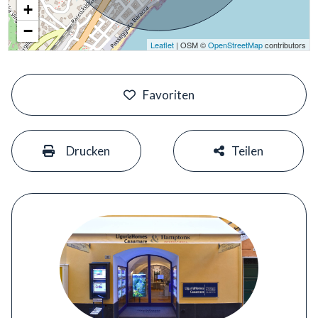
+
−
Leaflet
| OSM ©
OpenStreetMap
contributors
#
Favoriten
#
#
Drucken
Teilen