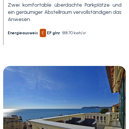
Zwei komfortable überdachte Parkplätze und
Schwimmbad
ein geräumiger Abstellraum vervollständigen das
Anwesen.
Meerblick
Energieausweis
:
E
EP glnr
: 188.70 kwh/㎡