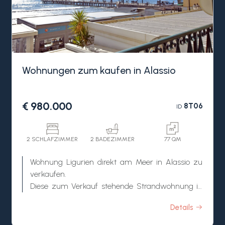
Wohnungen zum kaufen in Alassio
€ 980.000
8T06
ID
2 SCHLAFZIMMER
2 BADEZIMMER
77 QM
Wohnung Ligurien direkt am Meer in Alassio zu
verkaufen.
Diese zum Verkauf stehende Strandwohnung in
Alassio befindet sich im ersten Stock eines
Details
repräsentativen historischen Gebäudes aus dem
19. Jahrhundert. Die exklusive Immobilie besticht