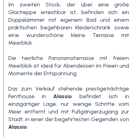
Im zweiten Stock, der über eine große
Glastreppe erreichbar ist, befinden sich ein
3+
Doppelzimmer mit eigenem Bad und einem
praktischen begehbaren Kleiderschrank sowie
eine wunderschöne kleine Terrasse mit
Andere
Meerblick.
Optionen
-
Die herrliche Panoramaterrasse mit freiem
Mehrfachauswahl
Meerblick ist ideal für Abendessen im Freien und
Momente der Entspannung.
Garten
Das zum Verkauf stehende prestigeträchtige
Penthouse in
Alassio
befindet sich in
einzigartiger Lage, nur wenige Schritte vom
Balkon / Terrasse
Meer entfernt und mit Fußgängerzugang zur
Stadt, in einer der begehrtesten Gegenden von
Aufzug
Alassio
.