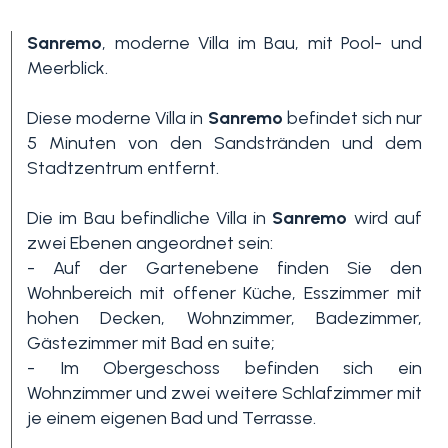
Sanremo
, moderne Villa im Bau, mit Pool- und
Meerblick.
Diese moderne Villa in
Sanremo
befindet sich nur
5 Minuten von den Sandstränden und dem
Stadtzentrum entfernt.
Schlafzimmer
Die im Bau befindliche Villa in
Sanremo
wird auf
min.
zwei Ebenen angeordnet sein:
- Auf der Gartenebene finden Sie den
Wohnbereich mit offener Küche, Esszimmer mit
Alle
hohen Decken, Wohnzimmer, Badezimmer,
Gästezimmer mit Bad en suite;
1
- Im Obergeschoss befinden sich ein
Wohnzimmer und zwei weitere Schlafzimmer mit
je einem eigenen Bad und Terrasse.
2