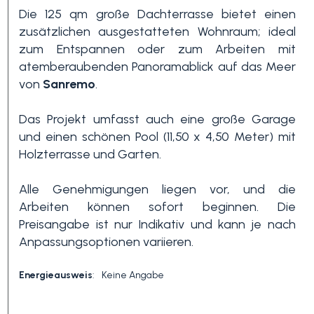
Die 125 qm große Dachterrasse bietet einen
zusätzlichen ausgestatteten Wohnraum; ideal
3+
zum Entspannen oder zum Arbeiten mit
atemberaubenden Panoramablick auf das Meer
von
Sanremo
.
Andere
Optionen
Das Projekt umfasst auch eine große Garage
-
und einen schönen Pool (11,50 x 4,50 Meter) mit
Mehrfachauswahl
Holzterrasse und Garten.
Alle Genehmigungen liegen vor, und die
Garten
Arbeiten können sofort beginnen. Die
Preisangabe ist nur Indikativ und kann je nach
Anpassungsoptionen variieren.
Balkon / Terrasse
Energieausweis
:
Keine Angabe
Aufzug