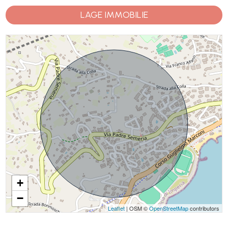
LAGE IMMOBILIE
+
−
Leaflet
| OSM ©
OpenStreetMap
contributors