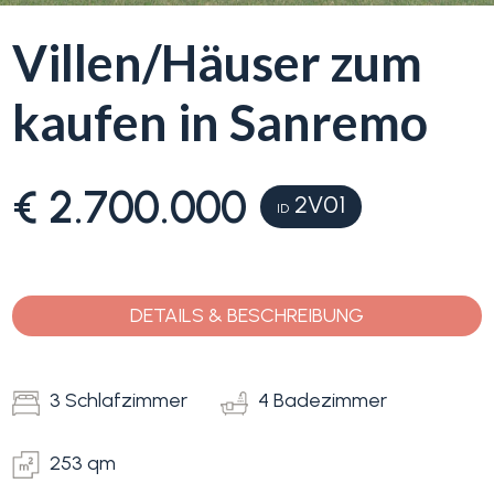
Villen/Häuser zum
Blumenriviera
kaufen in Sanremo
Objektsuche
Immobilientyp
-
Blog
Mehrfachauswahl
€ 2.700.000
2V01
ID
Kontakt
Alle
Favoriten
DETAILS & BESCHREIBUNG
Wohnimmobilien
(
0
)
3 Schlafzimmer
4 Badezimmer
Grundstücke
253 qm
Preis