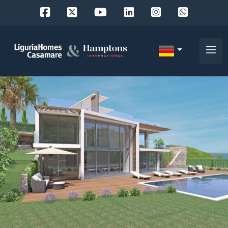
Objekt
ID
IT
EN
Wo
FR
suchen
DE
Sie?
RU
Provinz
Über
uns
Ort
Unsere
Dienstleistungen