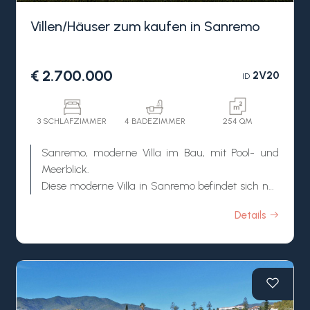
Villen/Häuser zum kaufen in Sanremo
€ 2.700.000
2V20
ID
3 SCHLAFZIMMER
4 BADEZIMMER
254 QM
Sanremo, moderne Villa im Bau, mit Pool- und
Meerblick.
Diese moderne Villa in Sanremo befindet sich nur
5 Minuten von den Sandstränden und dem
Details
Stadtzentrum entfernt.
Die im Bau befindliche Villa in Sanremo wird auf
zwei Ebenen angeordnet sein:
- Auf der Gartenebene finden Sie den
Wohnbereich mit offener Küche, Esszimmer mit
hohen Decken, Wohnzimmer, Badezimmer,