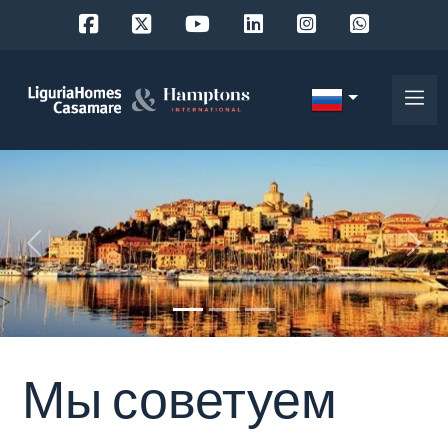
Код
IT
Выберите
EN
место
FR
поиска
DE
«
»
RU
выберите район
О
нас
Город
Мы советуем
Наши
услуги