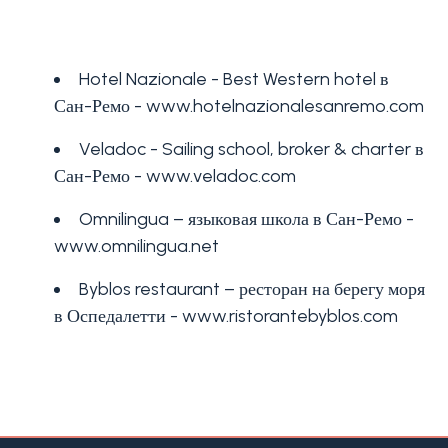
Лигурия
Hotel Nazionale - Best Western hotel в
Тип
Продажа
Сан-Ремо -
www.hotelnazionalesanremo.com
квартиры
(Вилла,
Veladoc - Sailing school, broker & charter в
квартира)
Блог
Сан-Ремо -
www.veladoc.com
-
множественный
Omnilingua – языковая школа в Сан-Ремо -
Контакты
выбор
www.omnilingua.net
Избранное
Byblos restaurant – ресторан на берегу моря
(
0
)
Любая
в Оспедалетти -
www.ristorantebyblos.com
Жилая
Земельный участок