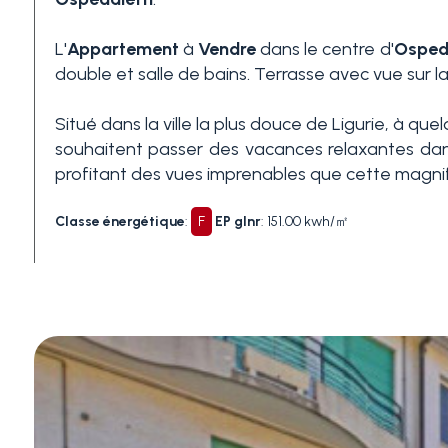
L'
Appartement
à
Vendre
dans le centre d'
Ospeda
3+
double et salle de bains. Terrasse avec vue sur la
Situé dans la ville la plus douce de Ligurie, à q
Autres
souhaitent passer des vacances relaxantes dans la
options
profitant des vues imprenables que cette magnifi
-
Choix
Classe énergétique
:
F
EP glnr
: 151.00 kwh/㎡
multiple
Jardin
Balcon/Terrasse
Ascenseur