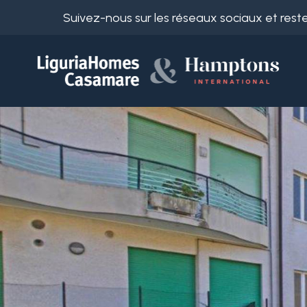
Suivez-nous sur les réseaux sociaux et reste
Réf.
IT
Choisir
EN
oà¹
FR
chercher
DE
RU
Province
A
propos
Choisir la Ville
de
nous