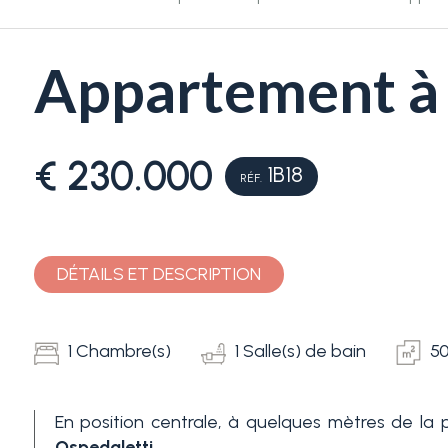
Appartement à 
€ 230.000
1B18
RÉF.
Chambres
min.
DÉTAILS ET DESCRIPTION
N'importe quel
1 Chambre(s)
1 Salle(s) de bain
5
1
En position centrale, à quelques mètres de la p
2
Ospedaletti
.