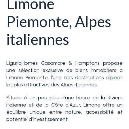
Limone
Service
Immobilier
Piemonte, Alpes
Typologie
La
-
italiennes
Ligurie
Choix
multiple
Ventes
LiguriaHomes Casamare & Hamptons propose
N'importe quel
Blog
une sélection exclusive de biens immobiliers à
Limone Piemonte, l’une des destinations alpines
Contact
les plus attractives des Alpes italiennes.
Résidentiels
Située à un peu plus d’une heure de la Riviera
Favoris
italienne et de la Côte d’Azur, Limone offre un
Terrains
(
0
)
équilibre unique entre nature, accessibilité et
potentiel d’investissement.
Prix