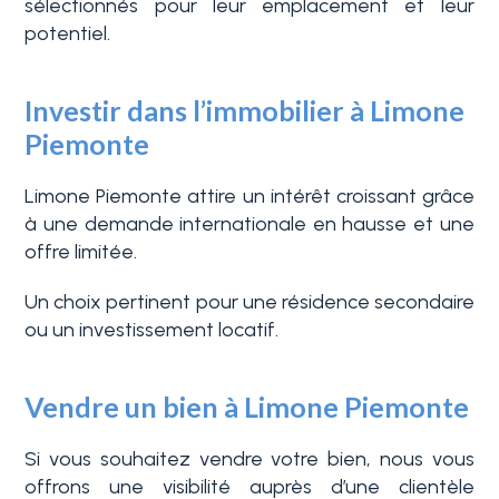
sélectionnés pour leur emplacement et leur
potentiel.
3+
Investir dans l’immobilier à Limone
Piemonte
Autres
options
Limone Piemonte attire un intérêt croissant grâce
-
à une demande internationale en hausse et une
Choix
offre limitée.
multiple
Un choix pertinent pour une résidence secondaire
ou un investissement locatif.
Jardin
Vendre un bien à Limone Piemonte
Balcon/Terrasse
Si vous souhaitez vendre votre bien, nous vous
offrons une visibilité auprès d’une clientèle
Ascenseur