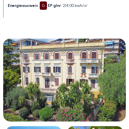
Energieausweis
:
G
EP glnr
: 214.00 kwh/㎡
Schwimmbad
Meerblick