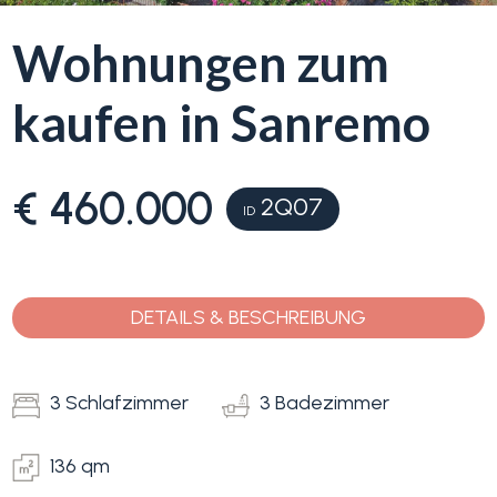
Wohnungen zum
Blumenriviera
kaufen in Sanremo
Objektsuche
Immobilientyp
-
Blog
Mehrfachauswahl
€ 460.000
2Q07
ID
Kontakt
Alle
Favoriten
DETAILS & BESCHREIBUNG
Wohnimmobilien
(
0
)
3 Schlafzimmer
3 Badezimmer
Grundstücke
136 qm
Preis