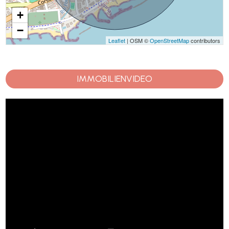
+
−
Leaflet
| OSM ©
OpenStreetMap
contributors
IMMOBILIENVIDEO