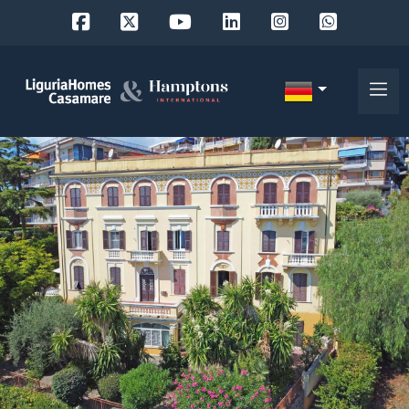
Objekt
ID
IT
EN
Wo
FR
suchen
DE
Sie?
RU
Provinz
Über
uns
Ort
Unsere
Dienstleistungen