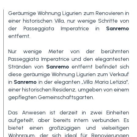
Geräumige Wohnung Ligurien zum Renovieren in
einer historischen Villa, nur wenige Schritte von
der Passeggiata Imperatrice in
Sanremo
entfernt.
Nur wenige Meter von der berühmten
Passeggiata Imperatrice und den elegantesten
Schlafzimmer
Stränden von
Sanremo
entfernt befindet sich
min.
diese geräumige Wohnung Ligurien zum Verkauf
in
Sanremo
in der eleganten „Villa Maria Letizia",
einer historischen Residenz, umgeben von einem
Alle
gepflegten Gemeinschaftsgarten.
1
Das Anwesen ist derzeit in zwei Einheiten
aufgeteilt, aber bereits intern verbunden. Es
bietet einen großzügigen und vielseitigen
2
Wohnraum, der sich ideal für Renovierungen