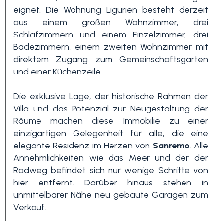
eignet. Die Wohnung Ligurien besteht derzeit
aus einem großen Wohnzimmer, drei
3+
Schlafzimmern und einem Einzelzimmer, drei
Badezimmern, einem zweiten Wohnzimmer mit
direktem Zugang zum Gemeinschaftsgarten
Andere
und einer Küchenzeile.
Optionen
-
Die exklusive Lage, der historische Rahmen der
Mehrfachauswahl
Villa und das Potenzial zur Neugestaltung der
Räume machen diese Immobilie zu einer
einzigartigen Gelegenheit für alle, die eine
Garten
elegante Residenz im Herzen von
Sanremo
. Alle
Annehmlichkeiten wie das Meer und der der
Balkon / Terrasse
Radweg befindet sich nur wenige Schritte von
hier entfernt. Darüber hinaus stehen in
unmittelbarer Nähe neu gebaute Garagen zum
Aufzug
Verkauf.