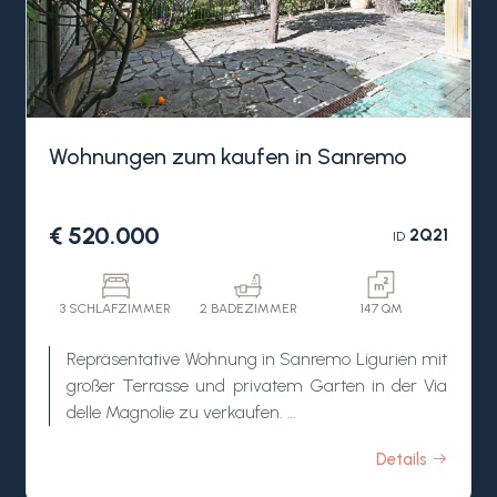
Wohnungen zum kaufen in Sanremo
€ 520.000
2Q21
ID
3 SCHLAFZIMMER
2 BADEZIMMER
147 QM
Repräsentative Wohnung in Sanremo Ligurien mit
großer Terrasse und privatem Garten in der Via
delle Magnolie zu verkaufen.
Diese geräumige 3-Zimmer-Wohnung befindet
Details
sich in der begehrten Via delle Magnolie, in bester
Lage, die Privatsphäre und zentrale Lage vereint.