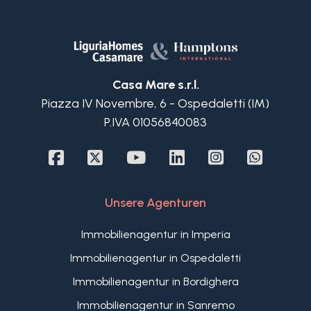
Ospedaletti befindet sich in einem Wohnhaus, das
von historischen Gebäuden aus dem frühen 20.
Jahrhundert umgeben ist, und liegt nur wenige
Schritte vom beeindruckenden Radweg und den
Stränden entfernt.
Casa Mare s.r.l.
Piazza IV Novembre, 6 - Ospedaletti (IM)
P.IVA 01056840083
Unsere Agenturen
Immobilienagentur in Imperia
Immobilienagentur in Ospedaletti
Immobilienagentur in Bordighera
Immobilienagentur in Sanremo