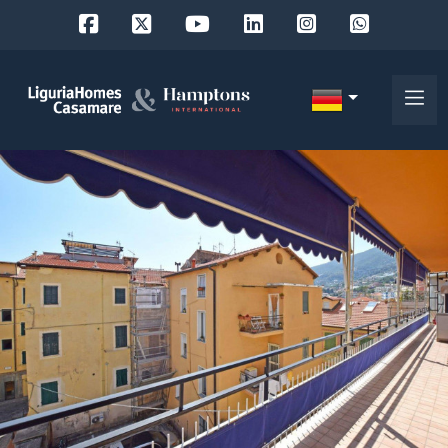
Objekt
ID
IT
EN
Wo
FR
suchen
DE
Sie?
RU
Provinz
Über
uns
Ort
Unsere
Dienstleistungen