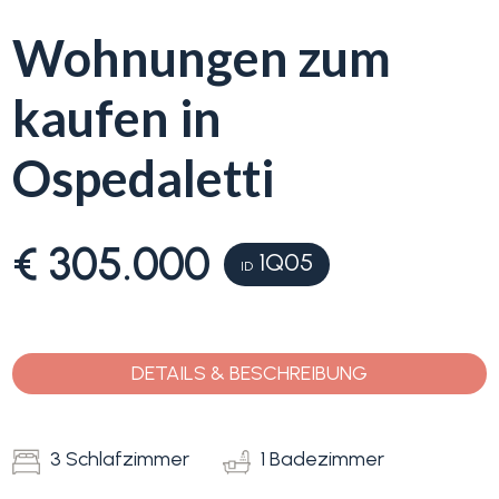
Wohnungen zum
Blumenriviera
kaufen in
Objektsuche
Immobilientyp
-
Ospedaletti
Blog
Mehrfachauswahl
Kontakt
€ 305.000
Alle
1Q05
ID
Favoriten
Wohnimmobilien
(
0
)
DETAILS & BESCHREIBUNG
Grundstücke
3 Schlafzimmer
1 Badezimmer
Preis