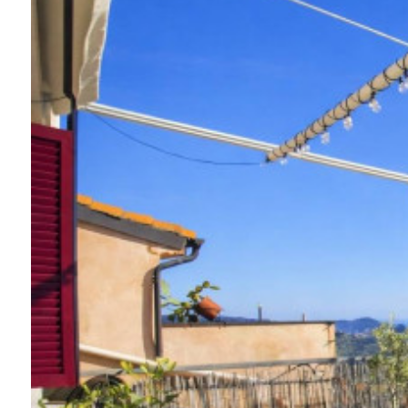
Балкон/терраса
Лифт
Бассейн
Вид на море