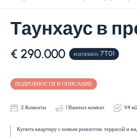
Таунхаус в пр
Цена
(управляемой
свойст)
€ 290.000
7T01
КОД ОБЪЕКТА
ПОДРОБНОСТИ И ОПИСАНИЕ
Количество
2 Комнаты
1 Ванных комнат
94 м
спален
Купить квартиру с новым ремонтом, террасой и ви
Любая