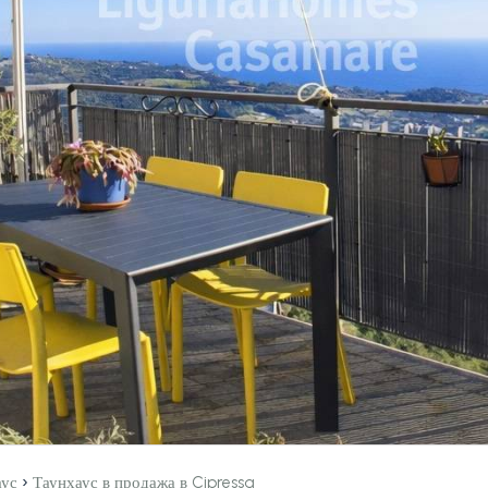
›
аус
Таунхаус в продажа в Cipressa