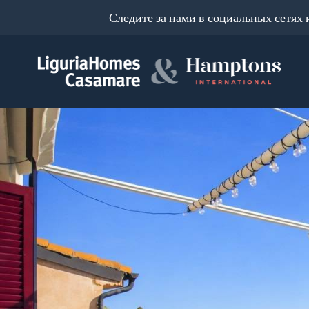
Следите за нами в социальных сетях 
Код
IT
Выберите
EN
место
FR
поиска
DE
RU
выберите район
О
нас
Город
Наши
услуги