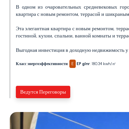
В одном из очаровательных средневековых гор
квартира с новым ремонтом, террасой и шикраным
1
Эта элегантная квартира с новым ремонтом, терра
2
гостиной, кухни, спальни, ванной комнаты и терр
Выгодная инвестиция в доходную недвижимость у 
3+
Класс энергоэффективности
:
E
EP glnr
: 180.34 kwh/㎡
Другие
варианты
Ведутся Переговоры
-
множественный
выбор
Сад