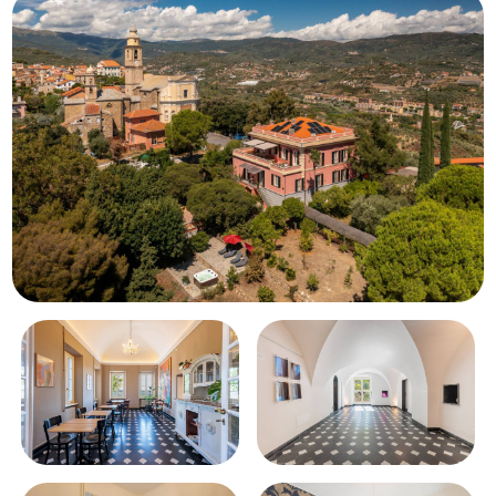
Балкон/терраса
Лифт
Бассейн
Вид на море