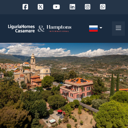
Код
IT
Выберите
EN
место
FR
поиска
DE
RU
выберите район
О
нас
Город
Наши
услуги