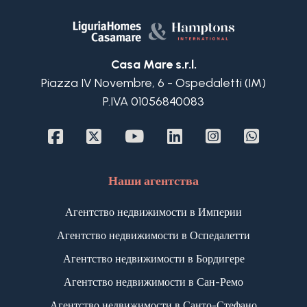
из 3 больших полностью отремонтированных
апартаментов, находящихся в идеальном
состоянии.
Все апатаменты имею свои внещние площади -
Casa Mare s.r.l.
приусадебные парковые участки.
Piazza IV Novembre, 6 - Ospedaletti (IM)
Бассейн и джакухи имеют функцию подогрева.
P.IVA 01056840083
Наши агентства
Агентство недвижимости в Империи
Агентство недвижимости в Оспедалетти
Агентство недвижимости в Бордигере
Агентство недвижимости в Сан-Ремо
Агентство недвижимости в Санто-Стефано