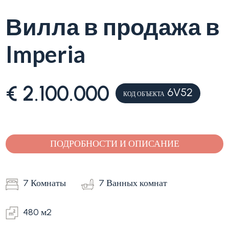
Вилла в продажа в
Лигурия
Тип
Imperia
Продажа
квартиры
(Вилла,
квартира)
Блог
€ 2.100.000
6V52
КОД ОБЪЕКТА
-
множественный
Контакты
выбор
Избранное
ПОДРОБНОСТИ И ОПИСАНИЕ
(
0
)
Любая
7 Комнаты
7 Ванных комнат
Жилая
480 м2
Земельный участок