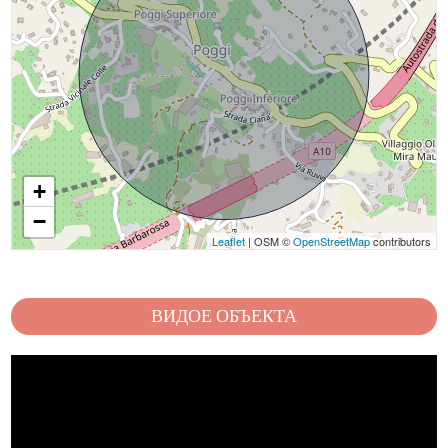
+
−
Leaflet
| OSM ©
OpenStreetMap
contributors
ВИДОЕ ОБЪЕКТА