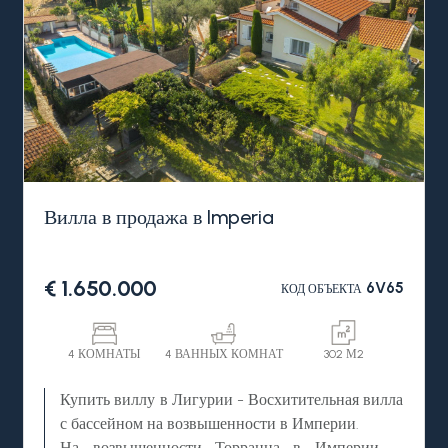
спален, 5 ванных комнат, подсобные помещения
многоцелевого назначения.
Окружает виллу с бассейном в продаже на
побережье Италии, регион Западная Лигурия,
Империя, ухоженный приватный парк-сад с
характерной средиземноморской
растительностью.
Вилла в продажа в Imperia
€ 1.650.000
6V65
КОД ОБЪЕКТА
4 КОМНАТЫ
4 ВАННЫХ КОМНАТ
302 М2
Купить виллу в Лигурии - Восхитительная вилла
с бассейном на возвышенности в Империи.
На возвышенности Торрацца в Империи, в