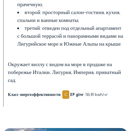
прачечную;
второй: просторный салон-гостиня, кухня,
1
спальни и ванные комнаты;
третий: отведен под отдельный апартамент
2
с большой террасой и панорамными видами на
Лигурийское море и Южные Альпы на крыше.
3+
Окружает виллу с видом на море в продаже на
побережье Италии, Лигурия, Империя, приватный
Другие
сад.
варианты
-
Класс энергоэффективности
:
C
EP glnr
: 116.81 kwh/㎡
множественный
выбор
Сад