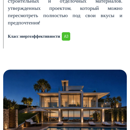
строительных и отделочных материалов,
утвержденных проектом, который можно
пересмотреть полностью под свои вкусы и
Балкон/терраса
предпочтения!
Класс энергоэффективности
:
A3
Лифт
Бассейн
Вид на море