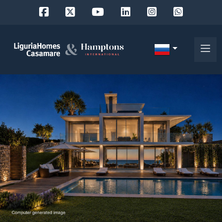
Код
IT
Выберите
EN
место
FR
поиска
DE
RU
выберите район
О
нас
Город
Наши
услуги