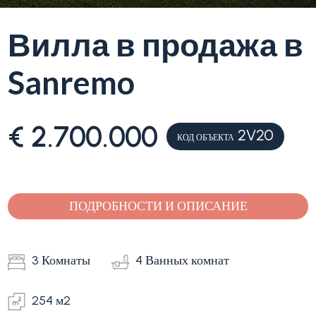
Вилла в продажа в
Лигурия
Тип
Sanremo
Продажа
квартиры
(Вилла,
квартира)
Блог
€ 2.700.000
-
2V20
КОД ОБЪЕКТА
множественный
Контакты
выбор
Избранное
ПОДРОБНОСТИ И ОПИСАНИЕ
(
0
)
Любая
3 Комнаты
4 Ванных комнат
Жилая
254 м2
Земельный участок