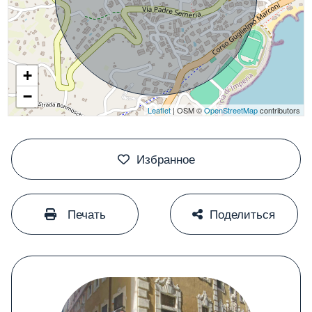
+
−
Leaflet
| OSM ©
OpenStreetMap
contributors
#
Избранное
#
#
Печать
Поделиться