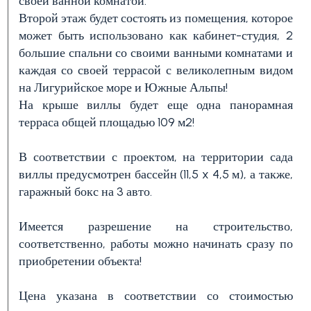
своей ванной комнатой.
Второй этаж будет состоять из помещения, которое
может быть использовано как кабинет-студия, 2
1
большие спальни со своими ванными комнатами и
каждая со своей террасой с великолепным видом
2
на Лигурийское море и Южные Альпы!
На крыше виллы будет еще одна панорамная
терраса общей площадью 109 м2!
3+
В соответствии с проектом, на территории сада
виллы предусмотрен бассейн (11,5 x 4,5 м), а также,
Другие
гаражный бокс на 3 авто.
варианты
-
Имеется разрешение на строительство,
множественный
соответственно, работы можно начинать сразу по
приобретении объекта!
выбор
Цена указана в соответствии со стоимостью
Сад