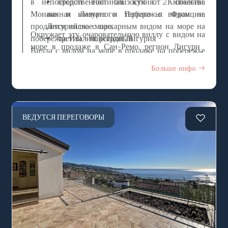
в непосредственной близости от Княжества
второй: гостиная, кухня, 2 спальни,
Монако и Лазурного Побережья Франции,
ванная комната и терраса с видом на
продается вилла с шикарным видом на море на
Лигурийское море;
Окружает эту очаровательную виллу с видом на
побережье Италии, регион Лигурия.
третий - мансардный.
море в продаже в Сан-Ремо, регион Лигурия,
Вилла с видом на море в продаже на побережье
Италия, приватный сад-парк площадью 2.000 м2
Италии, Западная Лигурия, Санремо, состоит из
Больше инфо
с гаражным боксом.
3-ех этажей, на которых находятся:
ВЕДУТСЯ ПЕРЕГОВОРЫ