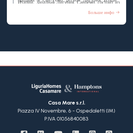
Италии, Западная Лигурия, Санремо, состоит из
собственный парк-сад площадью 1.800 м2.
2-ух этажей, на которых находятся:
Больше инфо
Casa Mare s.r.l.
Piazza IV Novembre, 6 - Ospedaletti (IM)
P.IVA 01056840083