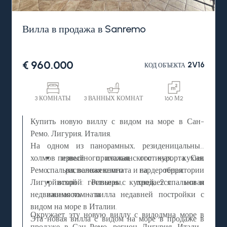
Вилла в продажа в Sanremo
€ 960.000
2V16
КОД ОБЪЕКТА
3 КОМНАТЫ
3 ВАННЫХ КОМНАТ
160 М2
Купить новую виллу с видом на море в Сан-
Ремо, Лигурия, Италия.
На одном из панорамных, резиденицальных
холмов известного итальянского курорта Сан
первый: прихожая, гостиная, кухня,
Ремо, расположенного на территории
спальня, ванная комната и гардеробная;
Лигурйиской Ривьеры, продается новая
второй: гостиная с кухней, 2 спальни и
недвижимость - вилла недавней постройки с
ванная комната.
видом на море в Италии.
Окружает эту новую виллу с видодмна море в
Эта новая вилла с видом на море в продаже в
продаже в Сан-Ремо, регион Лигурия, Италия,