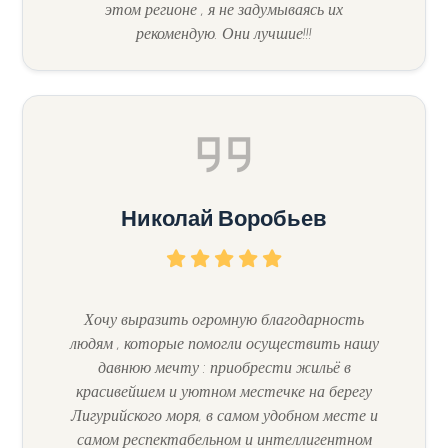
этом регионе , я не задумываясь их
рекомендую. Они лучшие!!!
1
2
3+
Николай Воробьев
Другие
варианты
-
Хочу выразить огромную благодарность
людям , которые помогли осуществить нашу
множественный
давнюю мечту : приобрести жильё в
выбор
красивейшем и уютном местечке на берегу
Лигурийского моря, в самом удобном месте и
Сад
самом респектабельном и интеллигентном