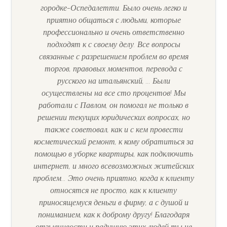
городке-Оспедалетти. Было очень легко и
приятно общаться с людьми, которые
Балкон/терраса
профессионально и очень ответственно
подходят к с своему делу. Все вопросы
связанные с разрешением проблем во время
Лифт
торгов, правовых моментов, перевода с
русского на итальянский, ... Были
осуществлены на все сто процентов! Мы
Бассейн
работали с Павлом, он помогал не только в
решении текущих юридических вопросах, но
также советовал, как и с кем провести
Вид на море
косметический ремонт, к кому обратиться за
помощью в уборке квартиры, как подключить
интернет, и много всевозможных житейских
проблем... Это очень приятно, когда к клиенту
относятся не просто, как к клиенту
приносящемуся деньги в фирму, а с душой и
пониманием, как к доброму другу! Благодаря
отзывчивости и радушию этих людей ты не