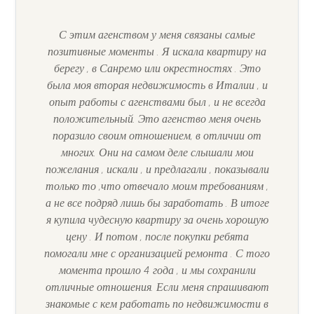
С этим агенством у меня связаны самые
позитивные моменты . Я искала квартиру на
Цена
берегу , в Санремо или окрестностях . Это
(управляемой
была моя вторая недвижимость в Италии , и
свойст)
опыт работы с агенствами был , и не всегда
положительный. Это агенство меня очень
поразило своим отношением, в отличии от
многих. Они на самом деле слышали мои
пожелания , искали , и предлагали , показывали
только то ,что отвечало моим требованиям ,
а не все подряд лишь бы заработать . В итоге
я купила чудесную квартиру за очень хорошую
цену . И потом , после покупки ребята
Количество
помогали мне с организацией ремонта . С того
спален
момента прошло 4 года , и мы сохранили
отличные отношения. Если меня спрашивают
Любая
знакомые с кем работать по недвижимости в