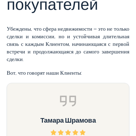
покупателей
Лигурия
Тип
Убеждены, что сфера недвижимости – это не только
Продажа
квартиры
сделки и комиссии, но и устойчивая длительная
(Вилла,
связь с каждым Клиентом, начинающаяся с первой
квартира)
Блог
встречи и продолжающаяся до самого завершения
-
сделки.
множественный
Контакты
Вот, что говорят наши Клиенты:
выбор
Избранное
(
0
)
Любая
Жилая
Тамара Шрамова
Земельный участок