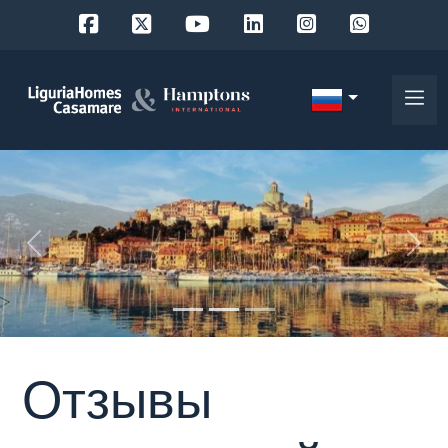
Код
IT
Выберите
EN
место
FR
поиска
DE
«
»
RU
выберите район
О
нас
Город
Отзывы
Наши
услуги