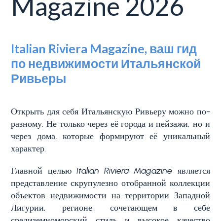
Magazine 2026
Лигурия
Тип
Italian Riviera Magazine, ваш гид
Продажа
квартиры
по недвижимости Итальянской
(Вилла,
Ривьеры
квартира)
Блог
-
множественный
Контакты
Открыть для себя Итальянскую Ривьеру можно по-
выбор
разному. Не только через её города и пейзажи, но и
через дома, которые формируют её уникальный
Избранное
(
0
)
характер.
Любая
Главной целью
Italian Riviera Magazine
является
представление скрупулезно отобранной коллекции
Жилая
объектов недвижимости на территории Западной
Лигурии, регионе, сочетающем в себе
средиземноморский стиль и высокое качество
Земельный участок