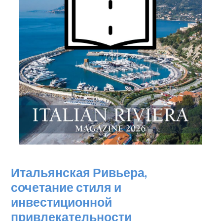
Балкон/терраса
Лифт
Бассейн
Вид на море
Итальянская Ривьера,
сочетание стиля и
инвестиционной
привлекательности