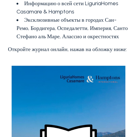
Информацию о всей сети LiguriaHomes
Casamare & Hamptons
1
Эксклюзивные объекты в городах Сан-
Ремо, Бордигера, Оспедалетти, Империя, Санто
Стефано аль Маре, Алассио и окрестностях
2
Откройте журнал онлайн, нажав на обложку ниже:
3+
Другие
варианты
-
множественный
выбор
Сад