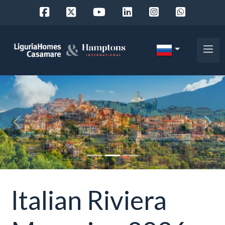
Код
IT
Выберите
EN
место
FR
поиска
DE
«
»
RU
выберите район
О
нас
Город
Italian Riviera
Наши
услуги