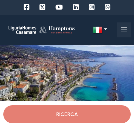
Codice
IT
Scegli
EN
dove
FR
cercare
DE
RU
Savona
Chi
siamo
Alassio
RICERCA
I
nostri