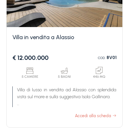
Villa in vendita a Alassio
Camere
€ 12.000.000
8V01
COD.
minime
Qualsiasi
5 CAMERE
5 BAGNI
446 MQ
Villa di lusso in vendita ad Alassio con splendida
vista sul mare e sulla suggestiva Isola Gallinara.
1
Villa Utopia, in vendita ad Alassio, è una residenza
Accedi alla scheda
2
esclusiva in posizione unica, realizzata con
materiali ecosostenibili di altissima qualità e