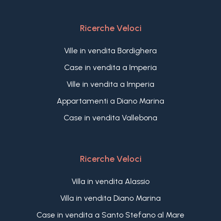
artisti, uomini della finanza e della nobiltà italiana
ed internazionale. Tra questi ci fu anche Gabriele
D'Annunzio, il vate di quell'epoca, amico personale
Ricerche Veloci
e maestro del Brunati. Naturalmente, diversi
gerarchi fascisti soggiornarono nella proprietà,
Ville in vendita Bordighera
compreso lo stesso Benito Mussolini.
Case in vendita a Imperia
Villa Brunati si presenta come una delle proprietà
Ville in vendita a Imperia
più esclusive in vendita in Liguria, con un enorme
potenziale per creare una dimora di lusso unica
Appartamenti a Diano Marina
nel suo genere.
Case in vendita Vallebona
Ricerche Veloci
Villa in vendita Alassio
Villa in vendita Diano Marina
Case in vendita a Santo Stefano al Mare