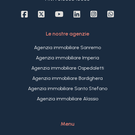
All'esterno, due ampie terrazze offrono uno
spazio ben fruibile, una delle quali confina con un
piccolo giardino di proprietà.
La posizione dominante di questa casa
Le nostre agenzie
indipendente in vendita a Sanremo permette di
godere della fresca brezza estiva e di favolosi
Agenzia immobiliare Sanremo
tramonti sulla Costa Azzurra.
Questa casa in vendita a Sanremo offre
Agenzia immobiliare Imperia
l'opportunità di godere della tranquillità del piccolo
Agenzia immobiliare Ospedaletti
borgo di Poggio, distante soltanto 1 km dalle
spiagge e di poter beneficiare dei servizi offerti
Agenzia immobiliare Bordighera
dalla frazione, quali bar, ristoranti, ufficio postale,
Agenzia immobiliare Santo Stefano
farmacia e un piccolo negozio di generi
Agenzia immobiliare Alassio
alimentari.
Menu