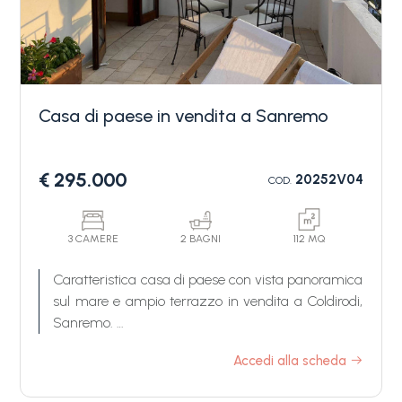
Casa di paese in vendita a Sanremo
Camere
€ 295.000
20252V04
COD.
minime
Qualsiasi
3 CAMERE
2 BAGNI
112 MQ
Caratteristica casa di paese con vista panoramica
sul mare e ampio terrazzo in vendita a Coldirodi,
1
Sanremo.
Questa incantevole proprietà in vendita a
Accedi alla scheda
2
Sanremo, situata nel cuore del centro storico di
Coldirodi, è stata recentemente ristrutturata e