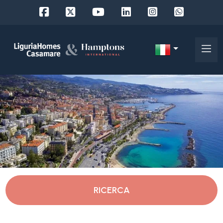
Codice
IT
Scegli
EN
dove
FR
cercare
DE
RU
Imperia
Chi
siamo
Sanremo
RICERCA
I
nostri