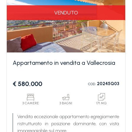
finestrato ed ampia terrazza perimetrale che gira
tutto l'appartamento.
VENDUTO
Un posto auto privato scoperto, compreso nel
prezzo, completa la vendita di questo
appartamento a Vallecrosia.
Appartamento in vendita a Vallecrosia
€ 580.000
20245Q03
COD.
3 CAMERE
3 BAGNI
171 MQ
Vendita eccezionale appartamento egregiamente
ristrutturato in posizione dominante, con vista
impareggiabile sul mare.