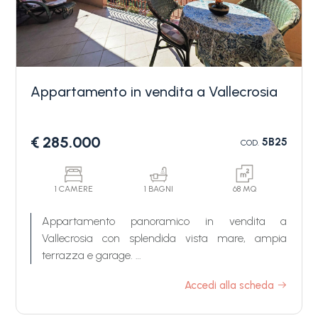
Appartamento in vendita a Vallecrosia
Camere
€ 285.000
5B25
COD.
minime
Qualsiasi
1 CAMERE
1 BAGNI
68 MQ
Appartamento panoramico in vendita a
Vallecrosia con splendida vista mare, ampia
1
terrazza e garage.
In una tranquilla e panoramica posizione di prima
Accedi alla scheda
2
collina a Vallecrosia, proprio al confine con
Bordighera, proponiamo in vendita un bilocale ben