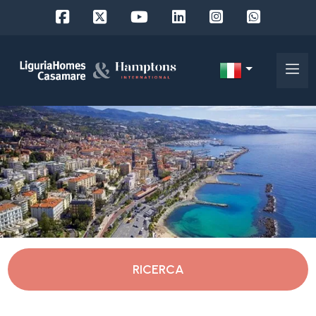
Codice
IT
Scegli
EN
dove
FR
cercare
DE
RU
Imperia
Chi
siamo
Vallecrosia
RICERCA
I
nostri