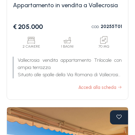
Appartamento in vendita a Vallecrosia
€ 205.000
20255T01
COD.
2 CAMERE
1 BAGNI
70 MQ
Vallecrosia vendita appartamento Trilocale con
ampia terrazza.
Situato alle spalle della Via Romana di Vallecrosia,
subito dopo il confine con Bordighera, vendita
Accedi alla scheda
apparamento Trilocale, ottimamente esposto a
Sud/Ovest, in grazioso complesso dotato di
ascensore e con posto auto privato scoperto
recintato nella proprietà.
Questo appartamento in Vendita a Vallecrosia è
composto da disimpegno di ingresso, soggiorno
con angolo cottura, due camere da letto, bagno