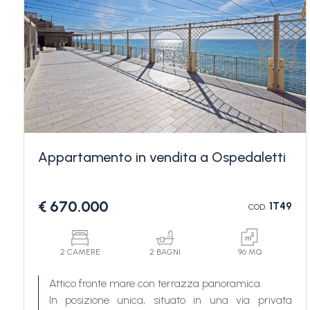
Camere
minime
Appartamento in vendita a Ospedaletti
Qualsiasi
€ 670.000
1T49
COD.
1
2 CAMERE
2 BAGNI
96 MQ
2
Attico fronte mare con terrazza panoramica.
In posizione unica, situato in una via privata