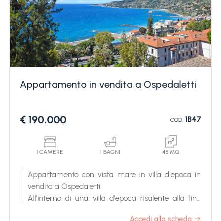
comodissimo a tutti i servizi e al mare, ottimo
come casa vacanze.
Appartamento in vendita a Ospedaletti
€ 190.000
1B47
COD.
1 CAMERE
1 BAGNI
48 MQ
Appartamento con vista mare in villa d'epoca in
vendita a Ospedaletti
All'interno di una villa d'epoca risalente alla fine
dell'Ottocento, immersa in un parco privato di circa
Accedi alla scheda