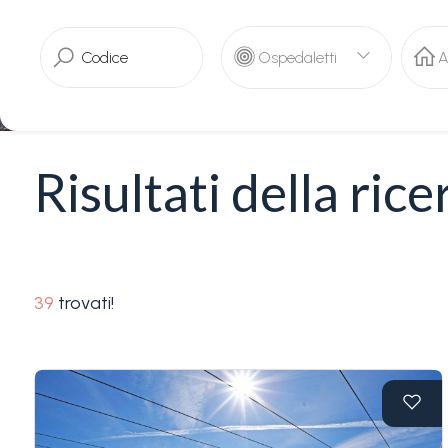
servizi
Ospedaletti
A
La
Tipologia
Liguria
-
multiscelta
Ricerca
Risultati della rice
case
Qualsiasi
Blog
Residenziali
Contatti
39
trovati!
Terreni
Preferiti
(
0
)
Prezzo