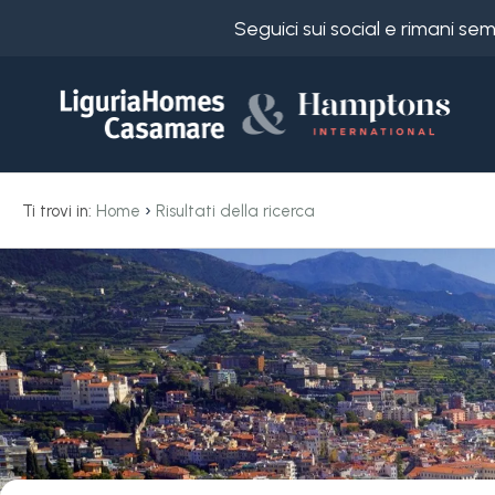
Seguici sui social e rimani s
Codice
IT
Scegli
EN
›
Ti trovi in:
Home
Risultati della ricerca
dove
FR
cercare
DE
RU
Imperia
Chi
siamo
Ospedaletti
I
nostri