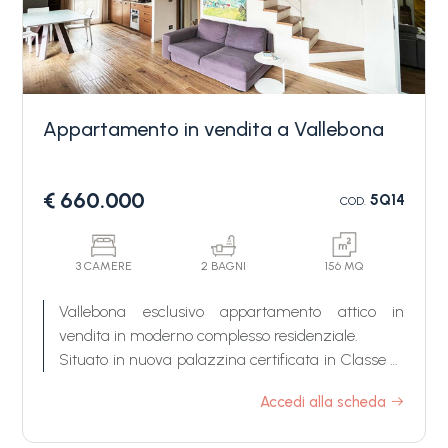
Appartamento in vendita a Vallebona
Camere
€ 660.000
5Q14
COD.
minime
Qualsiasi
3 CAMERE
2 BAGNI
156 MQ
Vallebona esclusivo appartamento attico in
vendita in moderno complesso residenziale.
1
Situato in nuova palazzina certificata in Classe A,
adiacente al centro storico di Vallebona, vendita
Accedi alla scheda
2
splendido appartamento di recente costruzione
con favolosa terrazza con giardino pensile ed un