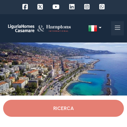
Codice
IT
Scegli
EN
dove
FR
cercare
DE
RU
Imperia
Chi
siamo
Vallebona
RICERCA
I
nostri