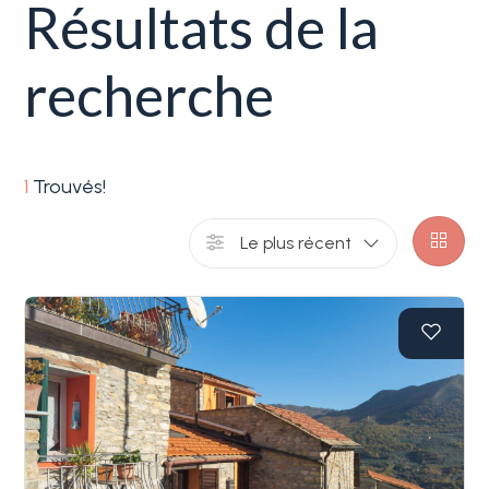
Résultats de la
Service
Immobilier
recherche
Typologie
La
-
Ligurie
Choix
multiple
1
Trouvés!
Ventes
Le plus récent
N'importe quel
Blog
Contact
Résidentiels
Favoris
Terrains
(
0
)
Prix