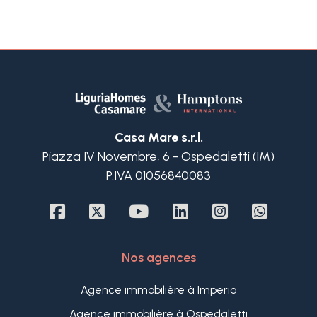
rénovée est à vendre.
Répartie sur deux niveaux, la maison offre un
espace de vie confortable. Au rez-de-chaussée,
3+
on trouve une salle de séjour spacieuse, la
première chambre double, une salle de bains et
une cuisine entièrement équipée.
Autres
Un escalier mène au premier étage, où se
options
trouvent une deuxième chambre double et une
-
Casa Mare s.r.l.
pièce supplémentaire, qui peut facilement être
Choix
Piazza IV Novembre, 6 - Ospedaletti (IM)
convertie en troisième chambre. De cette pièce,
multiple
P.IVA 01056840083
vous pouvez accéder à la terrasse, qui est parfaite
pour profiter de dîners agréables entre amis.
La maison de village à vendre à Caravonica a été
Jardin
parfaitement rénovée, tant au niveau du style que
de la performance énergétique. Cette
Nos agences
caractéristique et la proximité de toutes les
Balcon/Terrasse
commodités en font une maison secondaire idéale
Agence immobilière à Imperia
dans la charmante campagne ligure.
Ascenseur
Agence immobilière à Ospedaletti