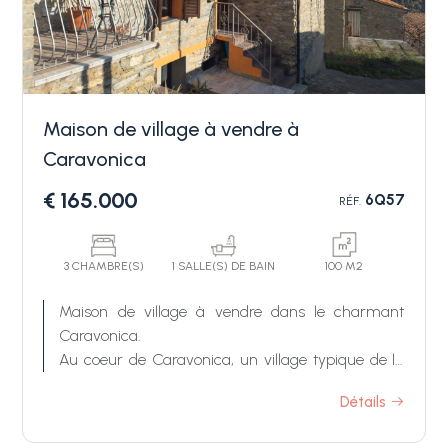
Maison de village à vendre à
Caravonica
€ 165.000
6Q57
RÉF.
Chambres
min.
3 CHAMBRE(S)
1 SALLE(S) DE BAIN
100 M2
N'importe quel
Maison de village à vendre dans le charmant
Caravonica.
Au coeur de Caravonica, un village typique de la
1
campagne ligure entouré de champs d'oliviers et
Détails
à quelques minutes en voiture du centre ville
d'Imperia, une maison de ville parfaitement
2