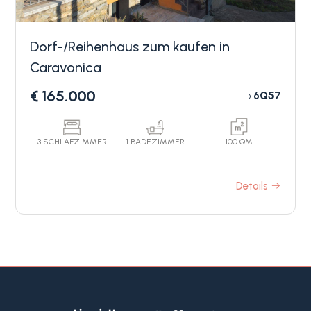
Dorf-/Reihenhaus zum kaufen in
Caravonica
€ 165.000
6Q57
ID
Schlafzimmer
3 SCHLAFZIMMER
1 BADEZIMMER
100 QM
min.
Details
Alle
1
2