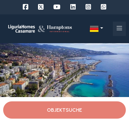
Objekt
ID
IT
EN
Wo
FR
suchen
DE
Sie?
RU
Imperia
Über
uns
OBJEKTSUCHE
Caravonica
Unsere
Dienstleistungen